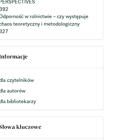
PERSPECTIVES
392
Odporność w rolnictwie – czy występuje
chaos teoretyczny i metodologiczny
327
Informacje
dla czytelników
dla autorów
dla bibliotekarzy
Słowa kluczowe