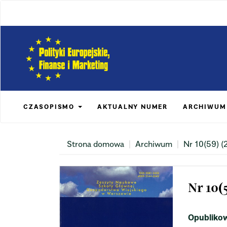
Main
Navigation
Main
Content
Sidebar
CZASOPISMO
AKTUALNY NUMER
ARCHIWUM
Strona domowa
Archiwum
Nr 10(59) (
Nr 10(5
Opubliko