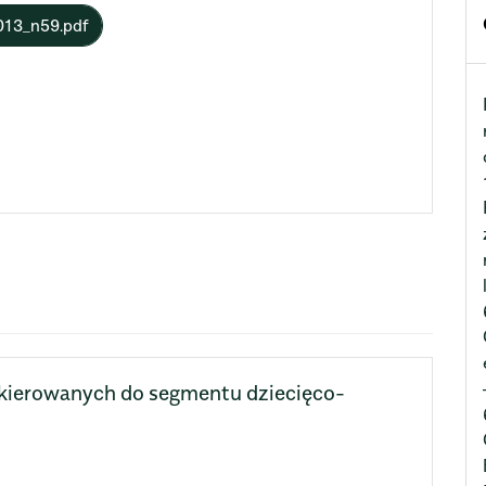
013_n59.pdf
kierowanych do segmentu dziecięco-