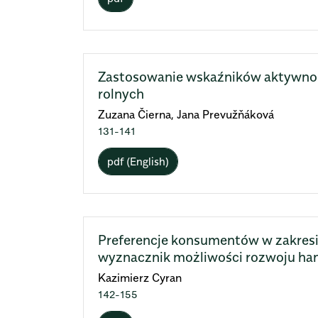
Zastosowanie wskaźników aktywnoś
rolnych
Zuzana Čierna, Jana Prevužňáková
131-141
pdf (English)
Preferencje konsumentów w zakresi
wyznacznik możliwości rozwoju han
Kazimierz Cyran
142-155