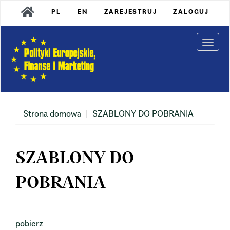
Main
PL
EN
ZAREJESTRUJ
ZALOGUJ
Navigation
Main
Content
Togg
Sidebar
navi
Strona domowa
SZABLONY DO POBRANIA
SZABLONY DO
POBRANIA
pobierz