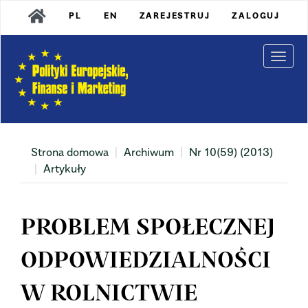
Main
PL
EN
ZAREJESTRUJ
ZALOGUJ
Navigation
Main
Content
Togg
Sidebar
navi
Strona domowa
Archiwum
Nr 10(59) (2013)
Artykuły
PROBLEM SPOŁECZNEJ
ODPOWIEDZIALNOŚCI
W ROLNICTWIE