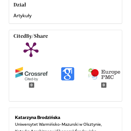
Dział
Artykuły
CitedBy/Share
0
0
Main
Katarzyna Brodzińska
Uniwersytet Warmińsko-Mazurski w Olsztynie,
Article