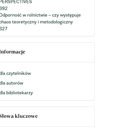
PERSPECTIVES
392
Odporność w rolnictwie – czy występuje
chaos teoretyczny i metodologiczny
327
Informacje
dla czytelników
dla autorów
dla bibliotekarzy
Słowa kluczowe