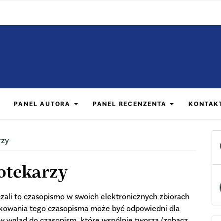
PANEL AUTORA
PANEL RECENZENTA
KONTAK
rzy
iotekarzy
li to czasopismo w swoich elektronicznych zbiorach
ikowania tego czasopisma może być odpowiedni dla
w wgląd do czasopism, które wspólnie tworzą (zobacz