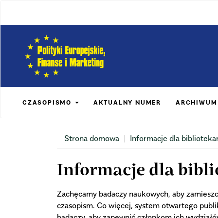
Main
Navigation
Main
Content
Sidebar
CZASOPISMO
AKTUALNY NUMER
ARCHIWUM
Strona domowa
Informacje dla biblioteka
Informacje dla bibl
Zachęcamy badaczy naukowych, aby zamieszcza
czasopism. Co więcej, system otwartego publ
badaczy, aby zapewnić członkom ich wydziałó