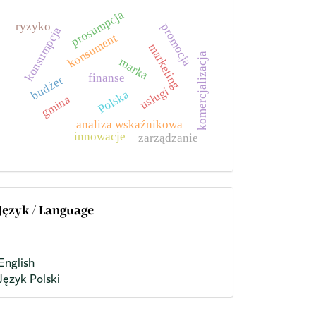
prosumpcja
ryzyko
promocja
konsumpcja
konsument
marketing
komercjalizacja
marka
finanse
budżet
usługi
Polska
gmina
analiza wskaźnikowa
innowacje
zarządzanie
Język / Language
English
Język Polski