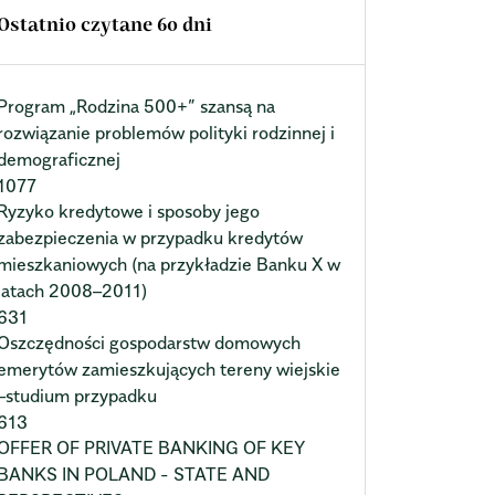
Ostatnio czytane 60 dni
Program „Rodzina 500+” szansą na
rozwiązanie problemów polityki rodzinnej i
demograficznej
1077
Ryzyko kredytowe i sposoby jego
zabezpieczenia w przypadku kredytów
mieszkaniowych (na przykładzie Banku X w
latach 2008–2011)
631
Oszczędności gospodarstw domowych
emerytów zamieszkujących tereny wiejskie
–studium przypadku
613
OFFER OF PRIVATE BANKING OF KEY
BANKS IN POLAND - STATE AND