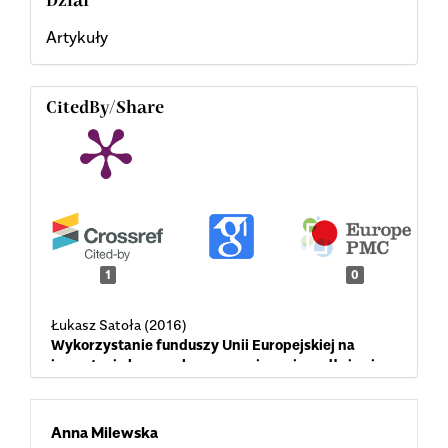
Dział
Artykuły
CitedBy/Share
1
0
Łukasz Satoła (2016)
Wykorzystanie funduszy Unii Europejskiej na
inwestycje komunalne a ograniczanie zadłużenia
samorządów.
Zeszyty Naukowe SGGW, Polityki
Europejskie, Finanse i Marketing,
139.
Main
10.22630/PEFIM.2016.15.64.13
Anna Milewska