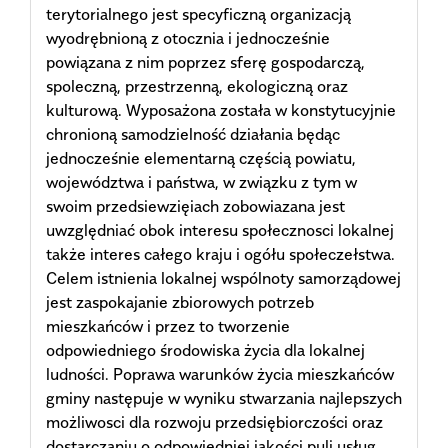
terytorialnego jest specyficzną organizacją
wyodrębnioną z otocznia i jednocześnie
powiązana z nim poprzez sferę gospodarczą,
spoleczną, przestrzenną, ekologiczną oraz
kulturową. Wyposażona została w konstytucyjnie
chronioną samodzielność działania będąc
jednocześnie elementarną częścią powiatu,
województwa i państwa, w związku z tym w
swoim przedsiewzięiach zobowiazana jest
uwzględniać obok interesu społecznosci lokalnej
także interes całego kraju i ogółu społeczełstwa.
Celem istnienia lokalnej wspólnoty samorządowej
jest zaspokajanie zbiorowych potrzeb
mieszkańców i przez to tworzenie
odpowiedniego środowiska życia dla lokalnej
ludności. Poprawa warunków życia mieszkańców
gminy następuje w wyniku stwarzania najlepszych
możliwosci dla rozwoju przedsiębiorczości oraz
dostarczaniu o odpowiedniej jakości puli usług