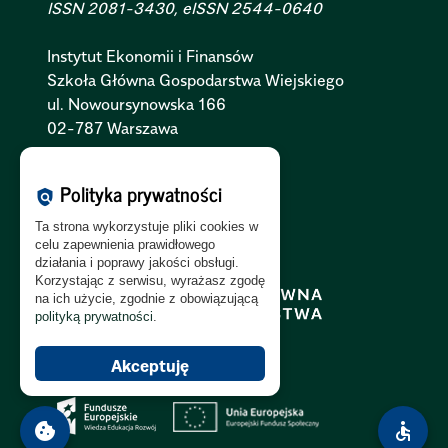
ISSN 2081-3430, eISSN 2544-0640
Instytut Ekonomii i Finansów
Szkoła Główna Gospodarstwa Wiejskiego
ul. Nowoursynowska 166
02-787 Warszawa
Polityka Cookies:
PL
|
EN
Polityka prywatności
policy
Polityka Prywatności:
PL
|
EN
Ta strona wykorzystuje pliki cookies w
Polityka RODO:
PL
|
EN
celu zapewnienia prawidłowego
działania i poprawy jakości obsługi.
Korzystając z serwisu, wyrażasz zgodę
na ich użycie, zgodnie z obowiązującą
polityką prywatności
.
Akceptuję
cookie
accessible