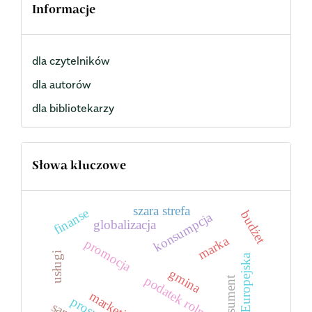
Informacje
dla czytelników
dla autorów
dla bibliotekarzy
Słowa kluczowe
szara strefa
finanse
budżet
konsumpcja
globalizacja
marka
promocja
usługi
Unia Europejska
gmina
podatek rolny
konsument
marketing