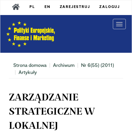
Main
PL
EN
ZAREJESTRUJ
ZALOGUJ
Navigation
Main
Content
Togg
Sidebar
navi
Strona domowa
Archiwum
Nr 6(55) (2011)
Artykuły
ZARZĄDZANIE
STRATEGICZNE W
LOKALNEJ