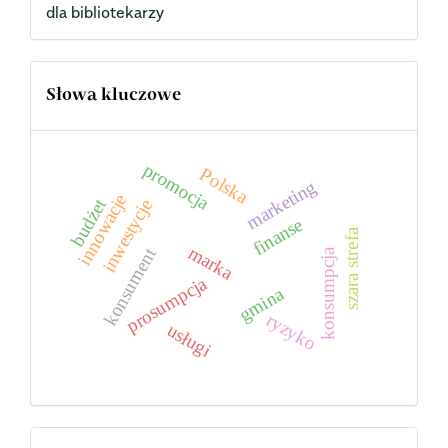
dla bibliotekarzy
Słowa kluczowe
promocja
Polska
marketing
innowacje
budżet
inwestycje
finanse
szara strefa
marka
konsument
konsumpcja
prosumpcja
gmina
ryzyko
usługi