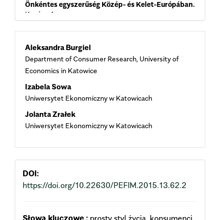
Önkéntes egyszerűség Közép- és Kelet-Európában.
Kovász,
1.
10.14267/kov.2025e1
Main
Vojtěch Pelikán, Lucie Galčanová, Lukáš Kala (2020)
Aleksandra Burgiel
Ecological habitus intergenerationally reproduced:
Department of Consumer Research, University of
The children of Czech ‘voluntary simplifiers’ and
Article
their lifestyle.
Journal of Consumer Culture,
20
(4),
419.
Economics in Katowice
10.1177/1469540517736560
Content
Izabela Sowa
Lukáš Kala, Lucie Galčanová, Vojtěch Pelikán (2017)
Uniwersytet Ekonomiczny w Katowicach
Narratives and Practices of Voluntary Simplicity in
Jolanta Zrałek
the Czech Post-Socialist Context.
Czech Sociological
Uniwersytet Ekonomiczny w Katowicach
Review,
53
(6),
833.
10.13060/00380288.2017.53.6.377
DOI:
https://doi.org/10.22630/PEFIM.2015.13.62.2
Słowa kluczowe :
prosty styl życia, konsumenci