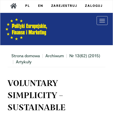
Main
PL
EN
ZAREJESTRUJ
ZALOGUJ
Navigation
Main
Content
Togg
Sidebar
navi
Strona domowa
Archiwum
Nr 13(62) (2015)
Artykuły
VOLUNTARY
SIMPLICITY –
SUSTAINABLE