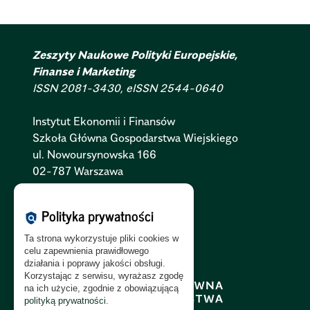
Zeszyty Naukowe Polityki Europejskie,
Finanse i Marketing
ISSN 2081-3430, eISSN 2544-0640
Instytut Ekonomii i Finansów
Szkoła Główna Gospodarstwa Wiejskiego
ul. Nowoursynowska 166
02-787 Warszawa
Polityka Cookies:
PL
|
EN
Polityka prywatności
policy
Polityka Prywatności:
PL
|
EN
Ta strona wykorzystuje pliki cookies w
Polityka RODO:
PL
|
EN
celu zapewnienia prawidłowego
działania i poprawy jakości obsługi.
Korzystając z serwisu, wyrażasz zgodę
na ich użycie, zgodnie z obowiązującą
polityką prywatności
.