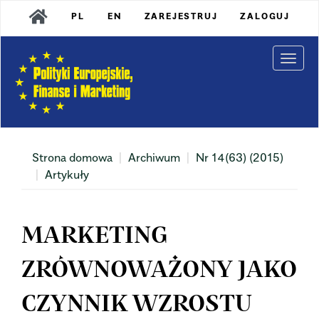
Main
PL
EN
ZAREJESTRUJ
ZALOGUJ
Navigation
Main
Content
Togg
Sidebar
navi
Strona domowa
Archiwum
Nr 14(63) (2015)
Artykuły
MARKETING
ZRÓWNOWAŻONY JAKO
CZYNNIK WZROSTU