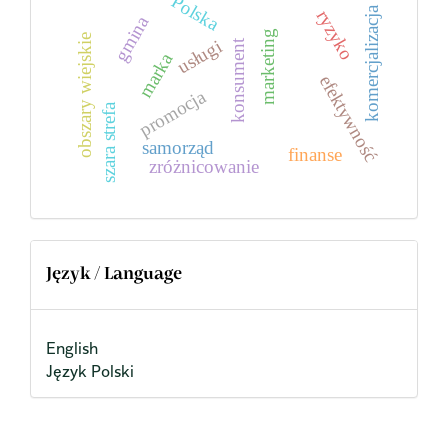
Polska
komercjalizacja
ryzyko
gmina
marketing
obszary wiejskie
usługi
konsument
marka
efektywność
promocja
szara strefa
samorząd
finanse
zróżnicowanie
Język / Language
English
Język Polski