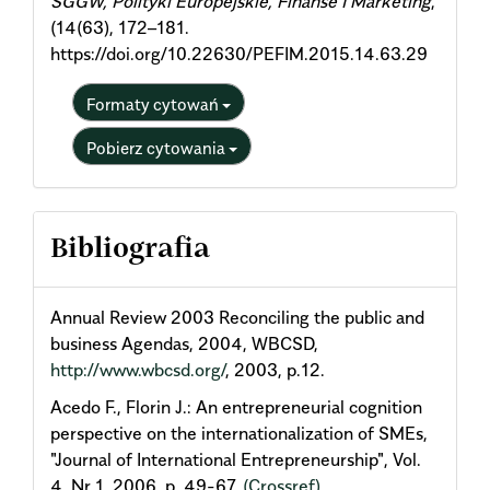
SGGW, Polityki Europejskie, Finanse I Marketing
,
(14(63), 172–181.
https://doi.org/10.22630/PEFIM.2015.14.63.29
Formaty cytowań
Pobierz cytowania
Bibliografia
Annual Review 2003 Reconciling the public and
business Agendas, 2004, WBCSD,
http://www.wbcsd.org/
, 2003, p.12.
Acedo F., Florin J.: An entrepreneurial cognition
perspective on the internationalization of SMEs,
"Journal of International Entrepreneurship", Vol.
4, Nr 1, 2006, p. 49-67.
(Crossref)