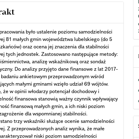
rakt
pracowania było ustalenie poziomu samodzielności
wej 81 małych gmin województwa lubelskiego (do 5
szkańców) oraz ocena jej znaczenia dla stabilności
ej tych jednostek. Zastosowano następujące metody:
piśmiennictwa, analizę wskaźnikową oraz sondaż
yczny. Do analizy przyjęto dane finansowe z lat 2017-
 badaniu ankietowym przeprowadzonym wśród
jących małymi gminami wzięło udział 69 wójtów.
, że w opinii włodarzy potencjał dochodowy i
elność finansowa stanowią ważny czynnik wpływający
lność finansową małych gmin, a ich niski poziom
zagrożenie dla wspomnianej stabilności.
tano trzy wskaźniki służące ocenie samodzielności
ej. Z przeprowadzonych analiz wynika, że małe
arakteryzował niski poziom samodzielności