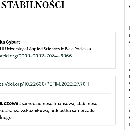
 STABILNOŚCI
n
ka Cyburt
 II University of Applied Sciences in Biala Podlaska
cle
//orcid.org/0000-0002-7084-6066
ent
ps://doi.org/10.22630/PEFIM.2022.27.76.1
luczowe :
samodzielność finansowa, stabilność
a, analiza wskaźnikowa, jednostka samorządu
alnego