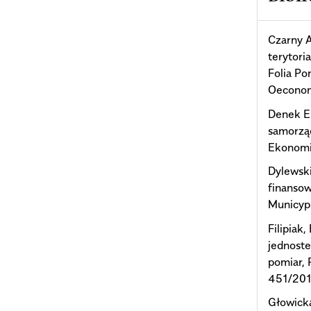
RURAL MUNICIPALITIES OF
THE EASTERN POLAND
Czarny 
MACROREGION IN THE
OPINION OF LOCAL
terytori
AUTHORITIES.
Annals of the
Folia Po
Polish Association of
Oeconom
Agricultural and Agribusiness
Economists,
XXV
(1),
61.
Denek E.
10.5604/01.3001.0016.2243
samorzą
Ekonomi
Dylewski
finanso
Municyp
Filipiak
jednoste
pomiar,
451/20
Głowick