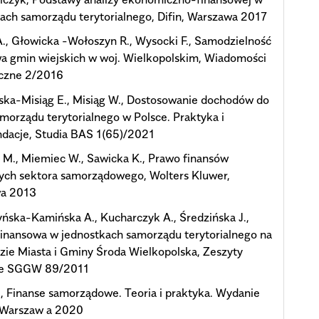
ach samorządu terytorialnego, Difin, Warszawa 2017
., Głowicka -Wołoszyn R., Wysocki F., Samodzielność
a gmin wiejskich w woj. Wielkopolskim, Wiadomości
yczne 2/2016
ska-Misiąg E., Misiąg W., Dostosowanie dochodów do
morządu terytorialnego w Polsce. Praktyka i
dacje, Studia BAS 1(65)/2021
M., Miemiec W., Sawicka K., Prawo finansów
ych sektora samorządowego, Wolters Kluwer,
a 2013
ska-Kamińska A., Kucharczyk A., Średzińska J.,
finansowa w jednostkach samorządu terytorialnego na
zie Miasta i Gminy Środa Wielkopolska, Zeszyty
e SGGW 89/2011
., Finanse samorządowe. Teoria i praktyka. Wydanie
, Warszaw a 2020