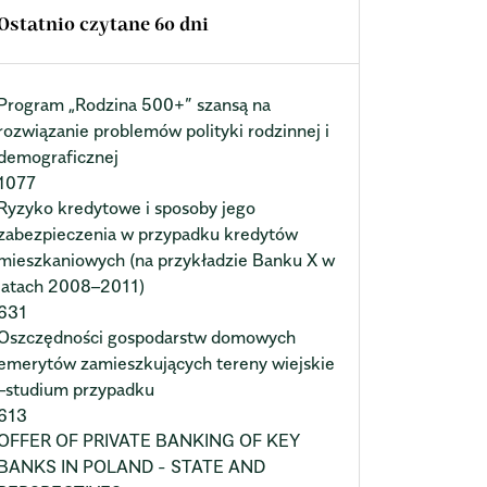
Ostatnio czytane 60 dni
Program „Rodzina 500+” szansą na
rozwiązanie problemów polityki rodzinnej i
demograficznej
1077
Ryzyko kredytowe i sposoby jego
zabezpieczenia w przypadku kredytów
mieszkaniowych (na przykładzie Banku X w
latach 2008–2011)
631
Oszczędności gospodarstw domowych
emerytów zamieszkujących tereny wiejskie
–studium przypadku
613
OFFER OF PRIVATE BANKING OF KEY
BANKS IN POLAND - STATE AND