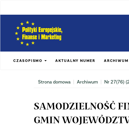
Main
Navigation
Main
Content
Sidebar
CZASOPISMO
AKTUALNY NUMER
ARCHIWUM
Strona domowa
Archiwum
Nr 27(76) (
SAMODZIELNOŚĆ F
GMIN WOJEWÓDZTWA