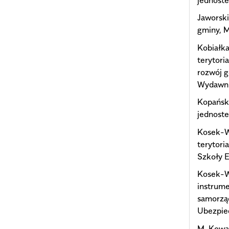
Jaworski
gminy, 
Kobiałka
terytori
rozwój g
Wydawni
Kopańska
jednoste
Kosek-W
terytor
Szkoły 
Kosek-Wo
instrume
samorząd
Ubezpie
M. Kowa