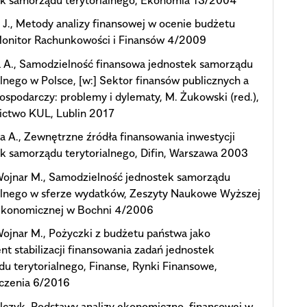
 J., Metody analizy finansowej w ocenie budżetu
Monitor Rachunkowości i Finansów 4/2009
 A., Samodzielność finansowa jednostek samorządu
alnego w Polsce, [w:] Sektor finansów publicznych a
ospodarczy: problemy i dylematy, M. Żukowski (red.),
ctwo KUL, Lublin 2017
 A., Zewnętrzne źródła finansowania inwestycji
k samorządu terytorialnego, Difin, Warszawa 2003
ojnar M., Samodzielność jednostek samorządu
ialnego w sferze wydatków, Zeszyty Naukowe Wyższej
Ekonomicznej w Bochni 4/2006
jnar M., Pożyczki z budżetu państwa jako
nt stabilizacji finansowania zadań jednostek
u terytorialnego, Finanse, Rynki Finansowe,
czenia 6/2016
lczyk, Podstawy analizy ekonomiczno-finansowej w