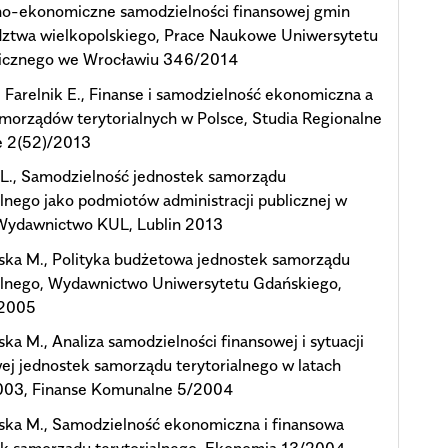
no-ekonomiczne samodzielności finansowej gmin
ztwa wielkopolskiego, Prace Naukowe Uniwersytetu
cznego we Wrocławiu 346/2014
., Farelnik E., Finanse i samodzielność ekonomiczna a
amorządów terytorialnych w Polsce, Studia Regionalne
e 2(52)/2013
 L., Samodzielność jednostek samorządu
alnego jako podmiotów administracji publicznej w
 Wydawnictwo KUL, Lublin 2013
ska M., Polityka budżetowa jednostek samorządu
ialnego, Wydawnictwo Uniwersytetu Gdańskiego,
 2005
ska M., Analiza samodzielności finansowej i sytuacji
ej jednostek samorządu terytorialnego w latach
03, Finanse Komunalne 5/2004
ska M., Samodzielność ekonomiczna i finansowa
ek samorządu terytorialnego, Ekonomia 13/2004