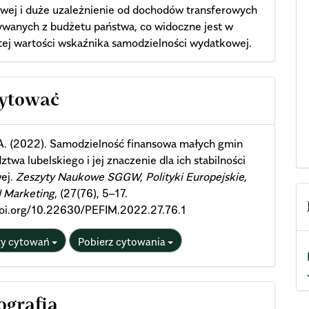
wej i duże uzależnienie od dochodów transferowych
wanych z budżetu państwa, co widoczne jest w
tej wartości wskaźnika samodzielności wydatkowej.
cle
cytować
ils
A. (2022). Samodzielność finansowa małych gmin
twa lubelskiego i jej znaczenie dla ich stabilności
wej.
Zeszyty Naukowe SGGW, Polityki Europejskie,
I Marketing
, (27(76), 5–17.
/doi.org/10.22630/PEFIM.2022.27.76.1
ty cytowań
Pobierz cytowania
ografia