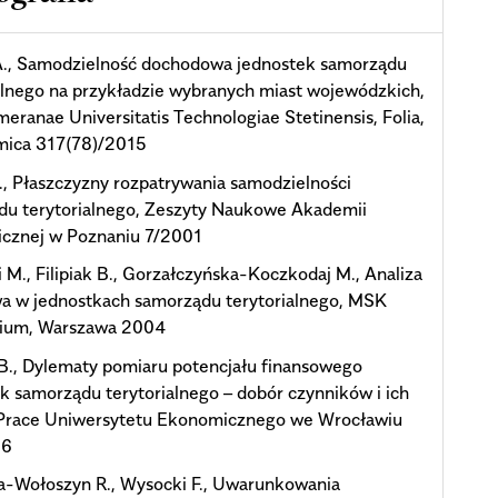
A., Samodzielność dochodowa jednostek samorządu
alnego na przykładzie wybranych miast wojewódzkich,
meranae Universitatis Technologiae Stetinensis, Folia,
ica 317(78)/2015
, Płaszczyzny rozpatrywania samodzielności
du terytorialnego, Zeszyty Naukowe Akademii
cznej w Poznaniu 7/2001
 M., Filipiak B., Gorzałczyńska-Koczkodaj M., Analiza
wa w jednostkach samorządu terytorialnego, MSK
ium, Warszawa 2004
, B., Dylematy pomiaru potencjału finansowego
k samorządu terytorialnego – dobór czynników i ich
 Prace Uniwersytetu Ekonomicznego we Wrocławiu
16
a-Wołoszyn R., Wysocki F., Uwarunkowania