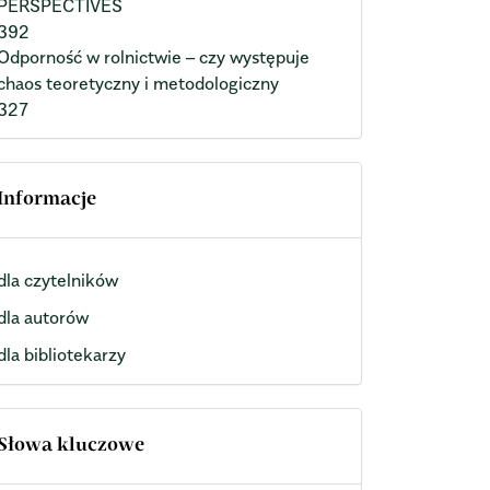
PERSPECTIVES
392
Odporność w rolnictwie – czy występuje
chaos teoretyczny i metodologiczny
327
Informacje
dla czytelników
dla autorów
dla bibliotekarzy
Słowa kluczowe