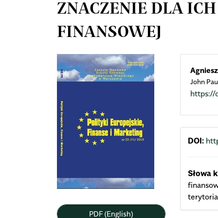
ZNACZENIE DLA ICH
FINANSOWEJ
Article
Mai
Agniesz
John Paul
Sidebar
Arti
https:
Cont
DOI:
htt
Słowa k
finansow
terytori
PDF (English)