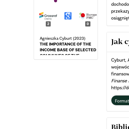
dochodo
przekazy
osiągnię
2
0
Arti
Agnieszka Cyburt (2023)
Jak 
THE IMPORTANCE OF THE
INCOME BASE OF SELECTED
Deta
COMMUNES OF THE
Cyburt, 
EASTERN POLAND
wojewódz
MACROREGION IN THE
CONTEXT OF THEIR
finanso
FINANCIAL STABILITY.
Finanse 
Annals of the Polish
https:/
Association of Agricultural and
Agribusiness Economists,
Forma
XXV
(1),
24.
10.5604/01.3001.0016.3081
Agnieszka Gałecka (2023)
THREATS TO THE
Bibli
FINANCIAL STABILITY OF