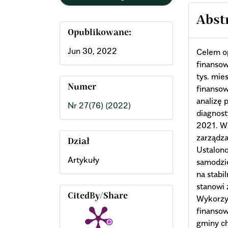
Abst
Opublikowane:
Jun 30, 2022
Celem o
finanso
tys. mie
Numer
finansow
analizę 
Nr 27(76) (2022)
diagnost
2021. W
zarządza
Dział
Ustalono
Artykuły
samodzi
na stabi
stanowi 
CitedBy/Share
Wykorzys
finansow
gminy ch