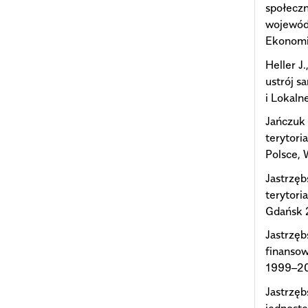
społecz
wojewód
Ekonomi
Heller J
ustrój s
i Lokaln
Jańczuk
terytori
Polsce,
Jastrzęb
terytor
Gdańsk
Jastrzęb
finansow
1999–20
Jastrzęb
jednost