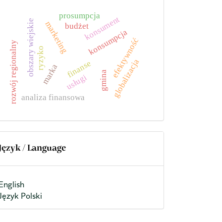
prosumpcja
konsument
obszary wiejskie
marketing
budżet
konsumpcja
efektywność
rozwój regionalny
ryzyko
globalizacja
finanse
marka
gmina
usługi
analiza finansowa
Język / Language
English
Język Polski