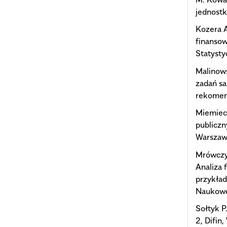
jednostk
Kozera A
finansow
Statyst
Malinow
zadań sa
rekomen
Miemiec 
publiczn
Warszaw
Mrówczyń
Analiza 
przykład
Naukow
Sołtyk P
2, Difin