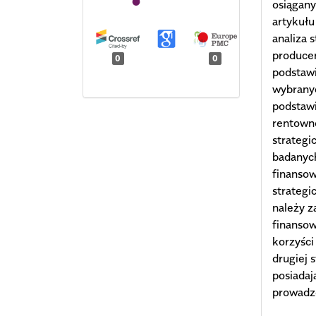
osiągan
artykułu
analiza 
produce
0
0
podstaw
wybranyc
podstawi
rentown
strategi
badanych
finansow
strateg
należy z
finansow
korzyści
drugiej 
posiada
prowadz