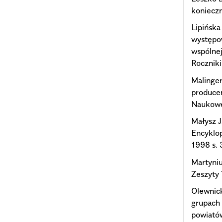
koniecz
Lipińska
występo
wspólnej
Rocznik
Malinger
producen
Naukowe 
Małysz J
Encyklop
1998 s.
Martyniu
Zeszyty 
Olewnick
grupach 
powiatów