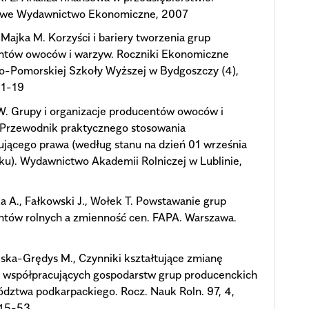
we Wydawnictwo Ekonomiczne, 2007
Majka M. Korzyści i bariery tworzenia grup
ntów owoców i warzyw. Roczniki Ekonomiczne
o-Pomorskiej Szkoły Wyższej w Bydgoszczy (4),
11-19
W. Grupy i organizacje producentów owoców i
 Przewodnik praktycznego stosowania
jącego prawa (według stanu na dzień 01 września
u). Wydawnictwo Akademii Rolniczej w Lublinie,
a A., Fałkowski J., Wołek T. Powstawanie grup
ntów rolnych a zmienność cen. FAPA. Warszawa.
ka-Grędys M., Czynniki kształtujące zmianę
 współpracujących gospodarstw grup producenckich
dztwa podkarpackiego. Rocz. Nauk Roln. 97, 4,
.45-53