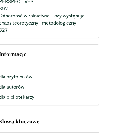
PERSPECTIVES
392
Odporność w rolnictwie – czy występuje
chaos teoretyczny i metodologiczny
327
Informacje
dla czytelników
dla autorów
dla bibliotekarzy
Słowa kluczowe