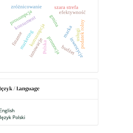
zróżnicowanie
szara strefa
prosumpcja
efektywność
gmina
konsument
podatek rolny
konsumpcja
marka
usługi
marketing
finanse
promocja
inwestycje
innowacje
Polska
budżet
Język / Language
English
Język Polski