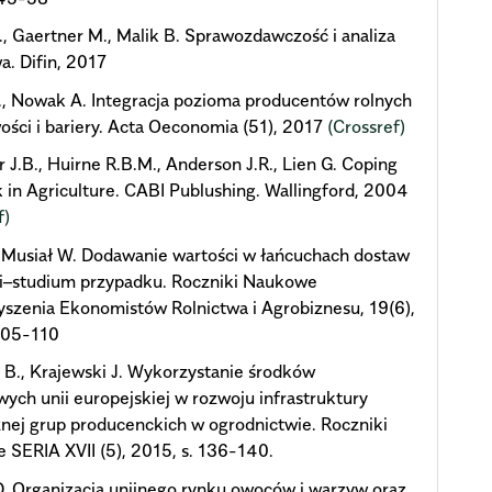
., Gaertner M., Malik B. Sprawozdawczość i analiza
a. Difin, 2017
., Nowak A. Integracja pozioma producentów rolnych
ości i bariery. Acta Oeconomia (51), 2017
(Crossref)
 J.B., Huirne R.B.M., Anderson J.R., Lien G. Coping
k in Agriculture. CABI Publushing. Wallingford, 2004
f)
, Musiał W. Dodawanie wartości w łańcuchach dostaw
i–studium przypadku. Roczniki Naukowe
szenia Ekonomistów Rolnictwa i Agrobiznesu, 19(6),
.105-110
 B., Krajewski J. Wykorzystanie środków
ch unii europejskiej w rozwoju infrastruktury
znej grup producenckich w ogrodnictwie. Roczniki
SERIA XVII (5), 2015, s. 136-140.
. Organizacja unijnego rynku owoców i warzyw oraz