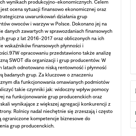
ych wynikach produkcyjno-ekonomicznych. Celem
 jest ocena sytuacji finansowo ekonomicznej oraz
strategiczna uwarunkowań działania grup
ntów owoców i warzyw w Polsce. Dokonano jej na
ie danych zawartych w sprawozdaniach finansowych
h grup z lat 2016-2017 oraz obliczonych na ich
e wskaźników finansowych płynności i
ości.97W opracowaniu przedstawiono także analizę
czną SWOT dla organizacji i grup producentów. W
 latach odnotowano niską rentowność i płynność
ą badanych grup. Za kluczowe o znaczeniu
icznym dla funkcjonowania omawianych podmiotów
aliczyć takie czynniki jak: widoczny wpływ pomocy
ej na funkcjonowanie grup producenckich oraz
 skali wynikające z większej agregacji konkurencji z
strony. Rolnicy nadal niechętnie się zrzeszają i często
ją ograniczone kompetencje biznesowe do
enia grup producenckich.