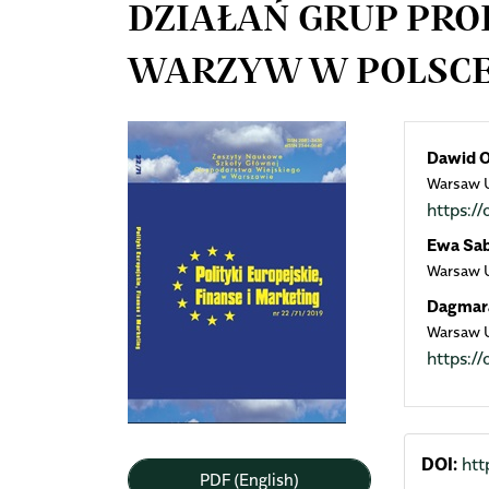
DZIAŁAŃ GRUP PR
WARZYW W POLSC
Article
Mai
Dawid O
Warsaw U
Sidebar
Arti
https:
Cont
Ewa Sa
Warsaw U
Dagmara
Warsaw U
https:
DOI:
htt
PDF (English)