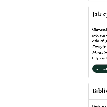
Arti
Jak 
Deta
Olewnicki
sytuacji
działań
Zeszyty 
Marketi
https:/
Forma
Bibli
Bednarsk