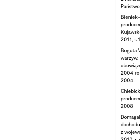
Państwo
Bieniek-
produce
Kujawsk
2011, s.
Boguta 
warzyw.
obowiązu
2004 rok
2004.
Chlebick
produce
2008
Domagals
dochodu
z wojewó
2010, s