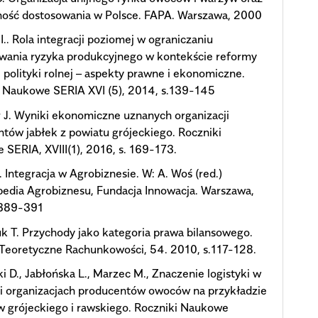
ność dostosowania w Polsce. FAPA. Warszawa, 2000
 I.. Rola integracji poziomej w ograniczaniu
wania ryzyka produkcyjnego w kontekście reformy
 polityki rolnej – aspekty prawne i ekonomiczne.
i Naukowe SERIA XVI (5), 2014, s.139-145
 J. Wyniki ekonomiczne uznanych organizacji
tów jabłek z powiatu grójeckiego. Roczniki
SERIA, XVIII(1), 2016, s. 169-173.
. Integracja w Agrobiznesie. W: A. Woś (red.)
edia Agrobiznesu, Fundacja Innowacja. Warszawa,
 389-391
k T. Przychody jako kategoria prawa bilansowego.
Teoretyczne Rachunkowości, 54. 2010, s.117-128.
i D., Jabłońska L., Marzec M., Znaczenie logistyki w
i organizacjach producentów owoców na przykładzie
 grójeckiego i rawskiego. Roczniki Naukowe