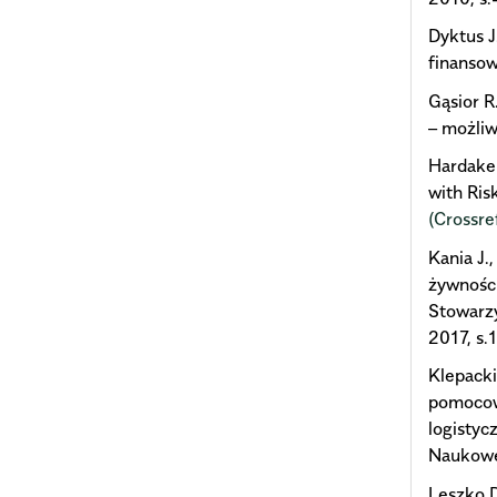
Dyktus J
finansow
Gąsior R
– możliw
Hardaker
with Ris
(Crossre
Kania J.
żywnośc
Stowarzy
2017, s
Klepacki
pomocowy
logistyc
Naukowe 
Leszko D