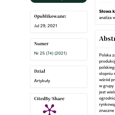
Słowa k
Opublikowane:
analiza
Jul 29, 2021
Abst
Numer
Nr 25 (74) (2021)
Polska z
produkc
polskieg
Dział
stopniu 
wśród p
Artykuły
w grupy
jest wie
ogrodni
CitedBy/Share
rynkową
znaczne