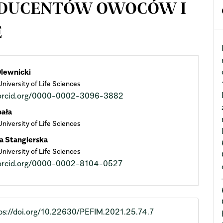
ODUCENTÓW OWOCÓW I
E
n
lewnicki
niversity of Life Sciences
cle
//orcid.org/0000-0002-3096-3882
ent
bała
niversity of Life Sciences
 Stangierska
niversity of Life Sciences
//orcid.org/0000-0002-8104-0527
ps://doi.org/10.22630/PEFIM.2021.25.74.7