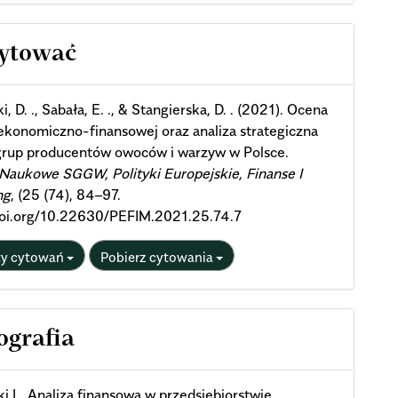
cle
cytować
ils
, D. ., Sabała, E. ., & Stangierska, D. . (2021). Ocena
 ekonomiczno-finansowej oraz analiza strategiczna
 grup producentów owoców i warzyw w Polsce.
Naukowe SGGW, Polityki Europejskie, Finanse I
ng
, (25 (74), 84–97.
/doi.org/10.22630/PEFIM.2021.25.74.7
ty cytowań
Pobierz cytowania
ografia
i L. Analiza finansowa w przedsiębiorstwie.