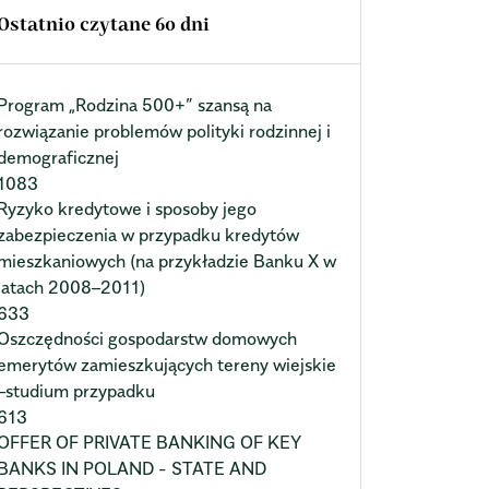
Ostatnio czytane 60 dni
Program „Rodzina 500+” szansą na
rozwiązanie problemów polityki rodzinnej i
demograficznej
1083
Ryzyko kredytowe i sposoby jego
zabezpieczenia w przypadku kredytów
mieszkaniowych (na przykładzie Banku X w
latach 2008–2011)
633
Oszczędności gospodarstw domowych
emerytów zamieszkujących tereny wiejskie
–studium przypadku
613
OFFER OF PRIVATE BANKING OF KEY
BANKS IN POLAND - STATE AND