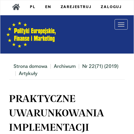
Main
PL
EN
ZAREJESTRUJ
ZALOGUJ
Navigation
Main
Content
Togg
Sidebar
navi
Strona domowa
Archiwum
Nr 22(71) (2019)
Artykuły
PRAKTYCZNE
UWARUNKOWANIA
IMPLEMENTACJI