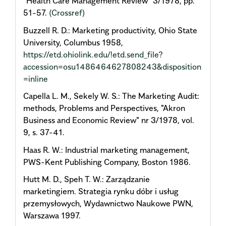
"Health Care Management Review" 3/1978, pp.
51-57.
(Crossref)
Buzzell R. D.: Marketing productivity, Ohio State
University, Columbus 1958,
https://etd.ohiolink.edu/!etd.send_file?
accession=osu1486464627808243&disposition
=inline
Capella L. M., Sekely W. S.: The Marketing Audit:
methods, Problems and Perspectives, "Akron
Business and Economic Review" nr 3/1978, vol.
9, s. 37-41.
Haas R. W.: Industrial marketing management,
PWS-Kent Publishing Company, Boston 1986.
Hutt M. D., Speh T. W.: Zarządzanie
marketingiem. Strategia rynku dóbr i usług
przemysłowych, Wydawnictwo Naukowe PWN,
Warszawa 1997.