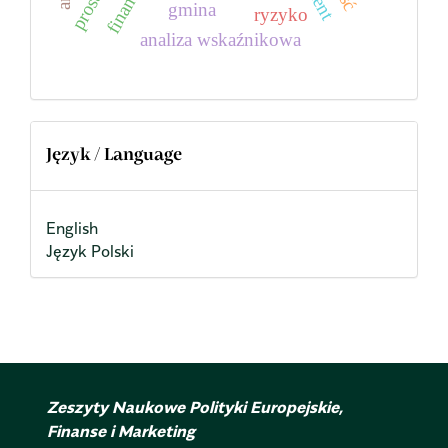
finanse
gmina
ryzyko
analiza wskaźnikowa
Język / Language
English
Język Polski
Zeszyty Naukowe Polityki Europejskie,
Finanse i Marketing