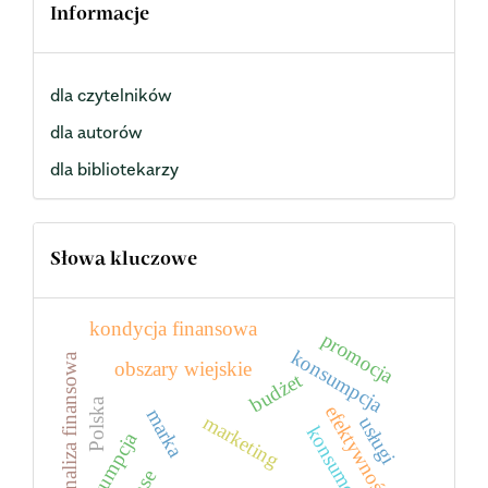
Informacje
dla czytelników
dla autorów
dla bibliotekarzy
Słowa kluczowe
kondycja finansowa
promocja
konsumpcja
analiza finansowa
obszary wiejskie
budżet
Polska
efektywność
marka
marketing
usługi
konsument
prosumpcja