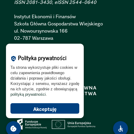
ISSN 2081-3430, eISSN 2544-0640
Instytut Ekonomii i Finansów
Szkoła Główna Gospodarstwa Wiejskiego
ul. Nowoursynowska 166
02-787 Warszawa
Polityka Cookies:
PL
|
EN
Polityka prywatności
policy
Polityka Prywatności:
PL
|
EN
Ta strona wykorzystuje pliki cookies w
Polityka RODO:
PL
|
EN
celu zapewnienia prawidłowego
działania i poprawy jakości obsługi.
Korzystając z serwisu, wyrażasz zgodę
na ich użycie, zgodnie z obowiązującą
polityką prywatności
.
Akceptuję
cookie
accessible