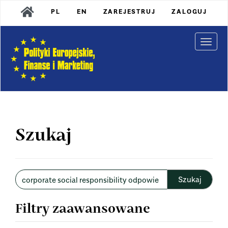
Main
PL
EN
ZAREJESTRUJ
ZALOGUJ
Navigation
Main
Content
Togg
Sidebar
navi
Szukaj
Wyszukaj
w
artykułach
Filtry zaawansowane