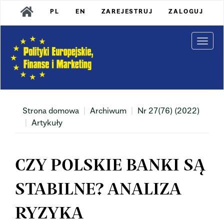
Main
PL
EN
ZAREJESTRUJ
ZALOGUJ
Navigation
Main
Content
Togg
Sidebar
navi
Strona domowa
Archiwum
Nr 27(76) (2022)
Artykuły
CZY POLSKIE BANKI SĄ
STABILNE? ANALIZA
RYZYKA