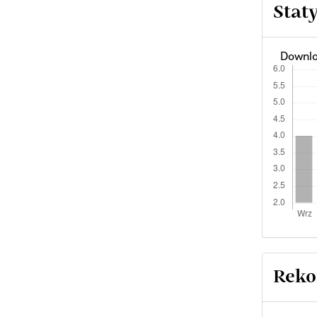
Stat
Downlo
Reko