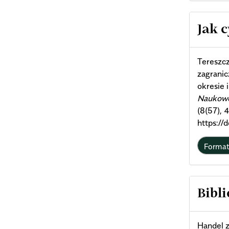
Arti
Jak 
Deta
Tereszc
zagrani
okresie 
Naukowe 
(8(57),
https:/
Forma
Bibli
Handel z