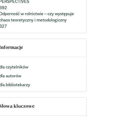
PERSPECTIVES
392
Odporność w rolnictwie – czy występuje
chaos teoretyczny i metodologiczny
327
Informacje
dla czytelników
dla autorów
dla bibliotekarzy
Słowa kluczowe