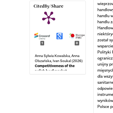
wieprzow
CitedBy/Share
handlowy
handlu 
handlu z
Handlowe
niektóry
został s
1
0
wsparci
Polityki
Anna Sylwia Kowalska, Anna
ogranicz
Olszańska, Ivan Soukal (2026)
unijny 
Competitiveness of the
mięsnyc
polish beef market -
economic and
dla wszy
environmental aspects.
sanitarn
Economics and Environment,
odpowied
97
(2),
1112.
instrum
10.34659/eis.2026.97.2.1112
wyników
Polsce p