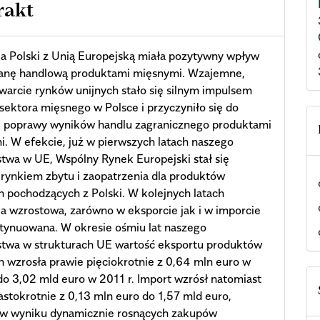
rakt
ja Polski z Unią Europejską miała pozytywny wpływ
anę handlową produktami mięsnymi. Wzajemne,
warcie rynków unijnych stało się silnym impulsem
sektora mięsnego w Polsce i przyczyniło się do
j poprawy wyników handlu zagranicznego produktami
. W efekcie, już w pierwszych latach naszego
twa w UE, Wspólny Rynek Europejski stał się
ynkiem zbytu i zaopatrzenia dla produktów
 pochodzących z Polski. W kolejnych latach
a wzrostowa, zarówno w eksporcie jak i w imporcie
tynuowana. W okresie ośmiu lat naszego
stwa w strukturach UE wartość eksportu produktów
 wzrosła prawie pięciokrotnie z 0,64 mln euro w
do 3,02 mld euro w 2011 r. Import wzrósł natomiast
stokrotnie z 0,13 mln euro do 1,57 mld euro,
 w wyniku dynamicznie rosnących zakupów