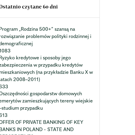
Ostatnio czytane 60 dni
Program „Rodzina 500+” szansą na
rozwiązanie problemów polityki rodzinnej i
demograficznej
1083
Ryzyko kredytowe i sposoby jego
zabezpieczenia w przypadku kredytów
mieszkaniowych (na przykładzie Banku X w
latach 2008–2011)
633
Oszczędności gospodarstw domowych
emerytów zamieszkujących tereny wiejskie
–studium przypadku
613
OFFER OF PRIVATE BANKING OF KEY
BANKS IN POLAND - STATE AND