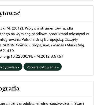
cle
cytować
ils
zuk, M. (2012). Wpływ instrumentów handlu
cznego na wymianę handlową produktami mięsnymi w
integrowania Polski z Unią Europejską.
Zeszyty
SGGW, Polityki Europejskie, Finanse I Marketing
,
 462–470.
/doi.org/10.22630/PEFIM.2012.8.57.57
ty cytowań
Pobierz cytowania
ografia
agraniczny produktami rolno-spożywczymi. Stan i