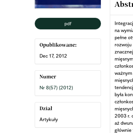
Abst
Integrac
pdf
na wymi
pełne ot
rozwoju 
Opublikowane:
znaczne
Dec 17, 2012
mięsnymi
członkos
ważnym r
Numer
mięsnych
tendencj
Nr 8(57) (2012)
była kon
członko
mięsnych
Dział
2003 r. 
Artykuły
aż dwuna
głównie