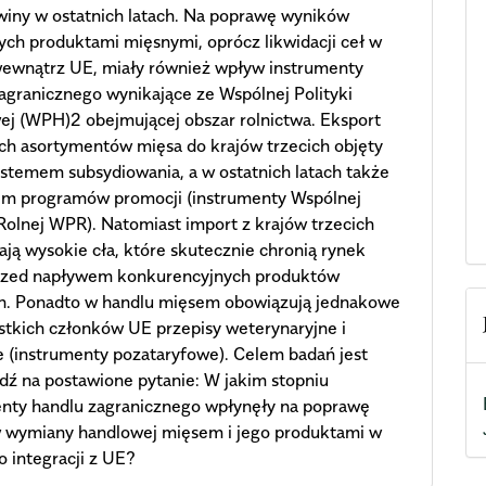
iny w ostatnich latach. Na poprawę wyników
ch produktami mięsnymi, oprócz likwidacji ceł w
wewnątrz UE, miały również wpływ instrumenty
agranicznego wynikające ze Wspólnej Polityki
j (WPH)2 obejmującej obszar rolnictwa. Eksport
ch asortymentów mięsa do krajów trzecich objęty
ystemem subsydiowania, a w ostatnich latach także
em programów promocji (instrumenty Wspólnej
 Rolnej WPR). Natomiast import z krajów trzecich
ają wysokie cła, które skutecznie chronią rynek
przed napływem konkurencyjnych produktów
h. Ponadto w handlu mięsem obowiązują jednakowe
stkich członków UE przepisy weterynaryjne i
e (instrumenty pozataryfowe). Celem badań jest
ź na postawione pytanie: W jakim stopniu
enty handlu zagranicznego wpłynęły na poprawę
 wymiany handlowej mięsem i jego produktami w
o integracji z UE?