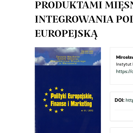
PRODUKTAMI MIĘS
INTEGROWANIA POL
EUROPEJSKĄ
Article
Mai
Mirosła
Instytut
Sidebar
Arti
https:
Cont
DOI:
htt