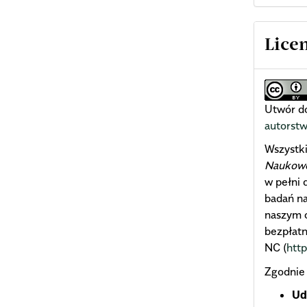
Lice
Utwór do
autorst
Wszystk
Naukowe 
w pełni 
badań n
naszym c
bezpłatn
NC (
htt
Zgodnie
Ud