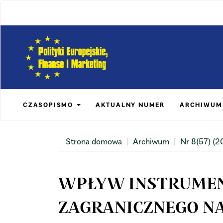
Main
Navigation
Main
Content
Sidebar
CZASOPISMO
AKTUALNY NUMER
ARCHIWUM
Strona domowa
Archiwum
Nr 8(57) (2
WPŁYW INSTRUME
ZAGRANICZNEGO N