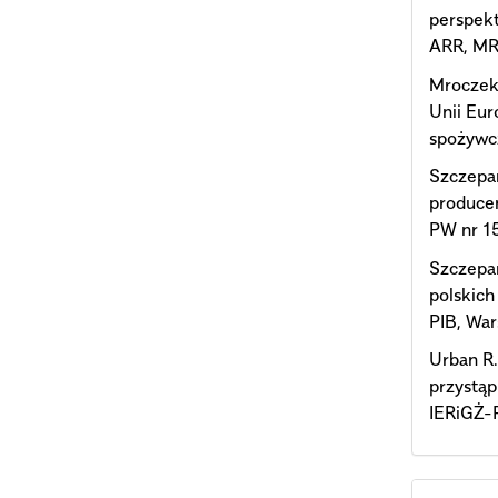
perspekt
ARR, MR
Mroczek 
Unii Eur
spożywc
Szczepan
producen
PW nr 1
Szczepan
polskich
PIB, Wa
Urban R.
przystąp
IERiGŻ-