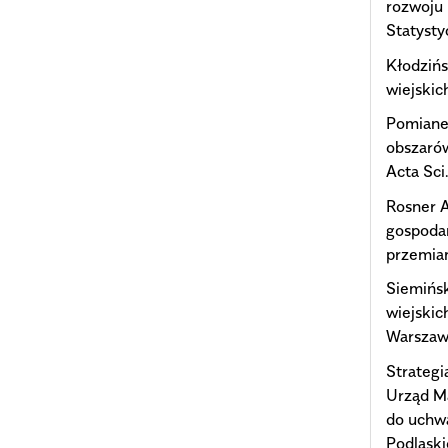
rozwoju 
Statysty
Kłodzińs
wiejskic
Pomiane
obszaró
Acta Sci
Rosner A
gospodar
przemia
Siemińsk
wiejskic
Warszaw
Strateg
Urząd M
do uchw
Podlaski