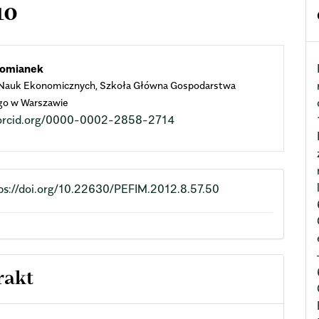
10
n
Pomianek
 Nauk Ekonomicznych, Szkoła Główna Gospodarstwa
cle
go w Warszawie
//orcid.org/0000-0002-2858-2714
ent
ps://doi.org/10.22630/PEFIM.2012.8.57.50
rakt