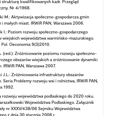
i strukturę kwalifikowanych kadr. Przegląd
czny, Nr 4/1968.
ki M.: Aktywizacja społeczno-gospodarcza gmin
h i małych miast. IRWiR PAN, Warszawa 2006.
k I.: Poziom rozwoju społeczno-gospodarczego
w wiejskich województwa warmińsko-mazurskiego.
. Pol. Oeconomia 9(3)2010.
. (red.): Zróżnicowanie poziomu rozwoju społeczno-
czego obszarów wiejskich a zróżnicowanie dynamiki
n. IRWiR PAN, Warszawa 2007.
i J.L.: Zróżnicowania infrastruktury obszarów
h. Seria Problemy rozwoju wsi i rolnictwa, IRWiR PAN,
a 1992.
ia rozwoju województwa podlaskiego do 2020 roku.
arszałkowski Województwa Podlaskiego. Załącznik
ały nr XXXV/438/06 Sejmiku Województwa
ego z dnia 30 stycznia 2006 r.