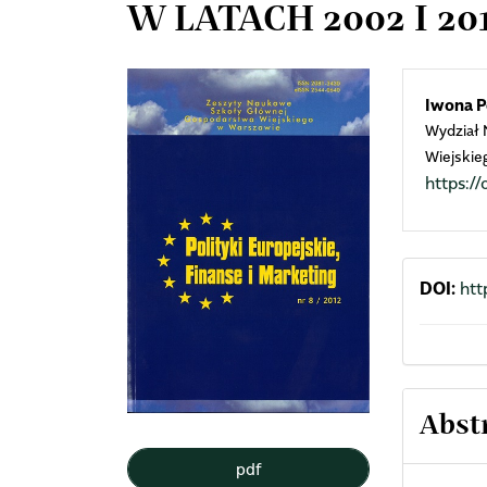
W LATACH 2002 I 20
Article
Mai
Iwona 
Wydział
Sidebar
Arti
Wiejskie
https:
Cont
DOI:
htt
Abst
pdf