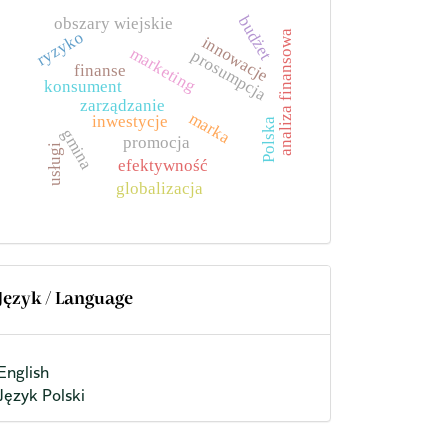
budżet
obszary wiejskie
analiza finansowa
ryzyko
innowacje
marketing
prosumpcja
finanse
konsument
zarządzanie
marka
inwestycje
Polska
gmina
promocja
usługi
efektywność
globalizacja
Język / Language
English
Język Polski