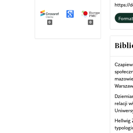
https:/
Forma
0
0
Bibli
Czapiews
społecz
mazowiec
Warszaw
Dziemia
relacji 
Uniwers
Hellwig 
typologi