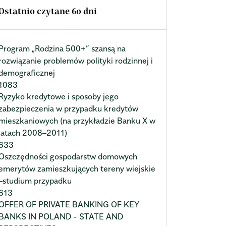
Ostatnio czytane 60 dni
Program „Rodzina 500+” szansą na
rozwiązanie problemów polityki rodzinnej i
demograficznej
1083
Ryzyko kredytowe i sposoby jego
zabezpieczenia w przypadku kredytów
mieszkaniowych (na przykładzie Banku X w
latach 2008–2011)
633
Oszczędności gospodarstw domowych
emerytów zamieszkujących tereny wiejskie
–studium przypadku
613
OFFER OF PRIVATE BANKING OF KEY
BANKS IN POLAND - STATE AND