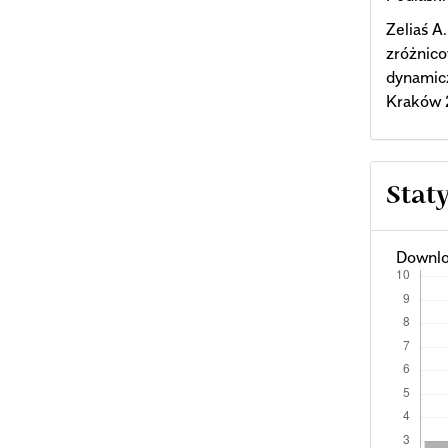
Zeliaś A
zróżnico
dynamic
Kraków 
Stat
Downlo