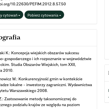
/doi.org/10.22630/PEFIM.2012.8.57.50
ty cytowań
Pobierz cytowania
ografia
ki K.: Koncepcja wiejskich obszarów sukcesu
no-gospodarczego i ich rozpoznanie w województwie
kim. Studia Obszarów Wiejskich, tom XXII,
a 2010.
nowicz W.: Konkurencyjność gmin w kontekście
władze lokalne - inwestorzy zagraniczni. Wydawnictwa
ytetu Warszawskiego 2008.
Z.: Zastosowanie metody taksonomicznej do
cznego podziału krajów ze względu na poziom