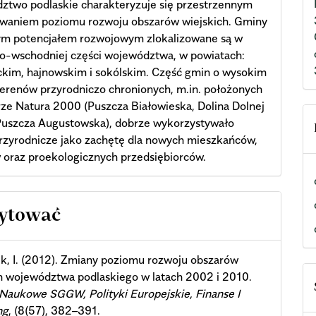
ztwo podlaskie charakteryzuje się przestrzennym
owaniem poziomu rozwoju obszarów wiejskich. Gminy
ym potencjałem rozwojowym zlokalizowane są w
o-wschodniej części województwa, w powiatach:
ckim, hajnowskim i sokólskim. Część gmin o wysokim
terenów przyrodniczo chronionych, m.in. położonych
ze Natura 2000 (Puszcza Białowieska, Dolina Dolnej
 Puszcza Augustowska), dobrze wykorzystywało
rzyrodnicze jako zachętę dla nowych mieszkańców,
 oraz proekologicznych przedsiębiorców.
cle
cytować
ils
, I. (2012). Zmiany poziomu rozwoju obszarów
h województwa podlaskiego w latach 2002 i 2010.
Naukowe SGGW, Polityki Europejskie, Finanse I
ng
, (8(57), 382–391.