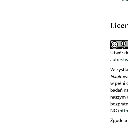
Lice
Utwór do
autorst
Wszystk
Naukowe 
w pełni 
badań n
naszym c
bezpłatn
NC (
htt
Zgodnie