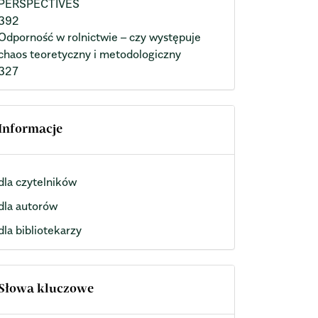
PERSPECTIVES
392
Odporność w rolnictwie – czy występuje
chaos teoretyczny i metodologiczny
327
Informacje
dla czytelników
dla autorów
dla bibliotekarzy
Słowa kluczowe