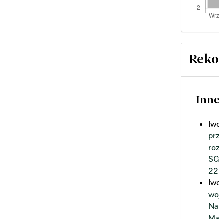
Reko
Inne
Iw
pr
ro
SG
22
Iw
wo
Na
Ma