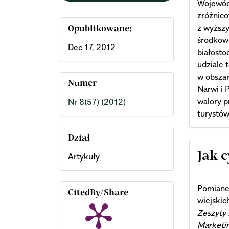
Wojewód
zróżnic
z wyższ
Opublikowane:
środkow
Dec 17, 2012
białosto
udziale 
w obszar
Numer
Narwi i
walory p
Nr 8(57) (2012)
turystów
Dział
Arti
Jak 
Artykuły
Deta
Pomianek
CitedBy/Share
wiejskic
Zeszyty 
Marketi