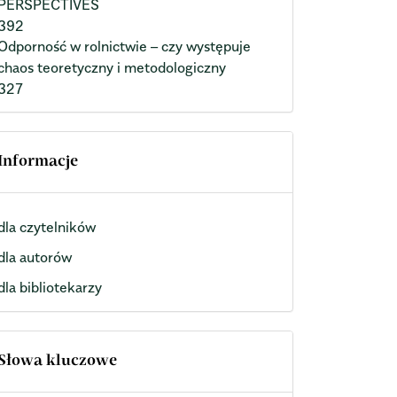
PERSPECTIVES
392
Odporność w rolnictwie – czy występuje
chaos teoretyczny i metodologiczny
327
Informacje
dla czytelników
dla autorów
dla bibliotekarzy
Słowa kluczowe