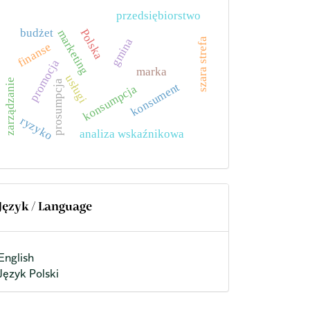
przedsiębiorstwo
Polska
budżet
marketing
gmina
szara strefa
finanse
promocja
marka
usługi
zarządzanie
prosumpcja
konsument
konsumpcja
ryzyko
analiza wskaźnikowa
Język / Language
English
Język Polski