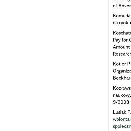
of Adve
Komuda I
na rynk
Koschate
Pay for 
Amount a
Researc
Kotler P
Organiza
Beckhard
Kozłowsk
naukowyc
9/2008
Lusiak P
wolontar
spolecz