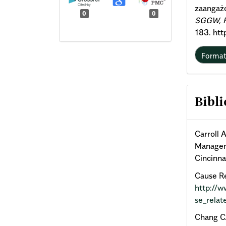
zaangażo
0
0
SGGW, Po
183. ht
Forma
Bibli
Carroll 
Manageme
Cincinna
Cause Re
http://
se_rela
Chang C.