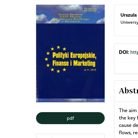
Article
Mai
Urszula
Uniwersy
Sidebar
Arti
Cont
DOI:
htt
Abst
The aim 
the key 
pdf
cause de
flows, r