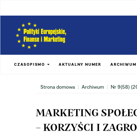
Main
Navigation
Main
Content
Sidebar
CZASOPISMO
AKTUALNY NUMER
ARCHIWUM
Strona domowa
Archiwum
Nr 9(58) (2
MARKETING SPOŁE
– KORZYŚCI I ZAGR