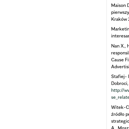
Maison D
pierwszy
Kraków
Marketin
interesa
Nan X., 
responsi
Cause Fi
Adverti
Stafiej-
Dobroci,
http://
se_rela
Witek-Cr
źródło p
strategi
A., Mosz