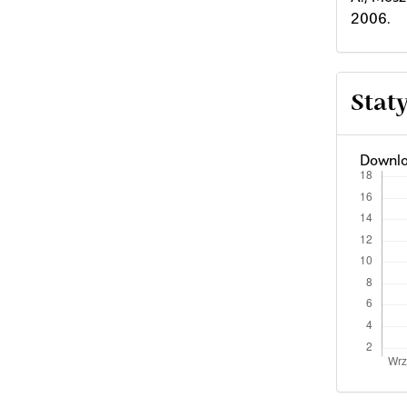
2006.
Stat
Downlo