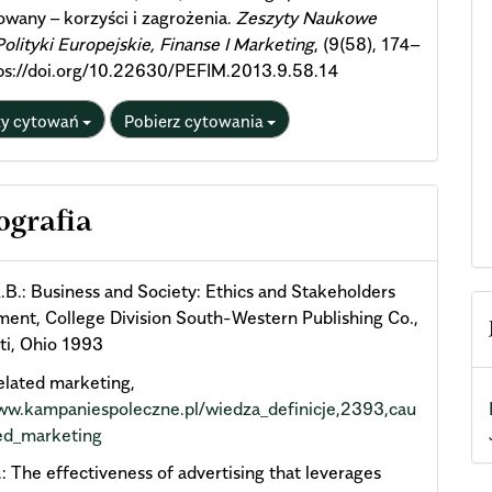
wany – korzyści i zagrożenia.
Zeszyty Naukowe
lityki Europejskie, Finanse I Marketing
, (9(58), 174–
tps://doi.org/10.22630/PEFIM.2013.9.58.14
ty cytowań
Pobierz cytowania
ografia
A.B.: Business and Society: Ethics and Stakeholders
nt, College Division South-Western Publishing Co.,
ti, Ohio 1993
lated marketing,
www.kampaniespoleczne.pl/wiedza_definicje,2393,cau
ted_marketing
: The effectiveness of advertising that leverages