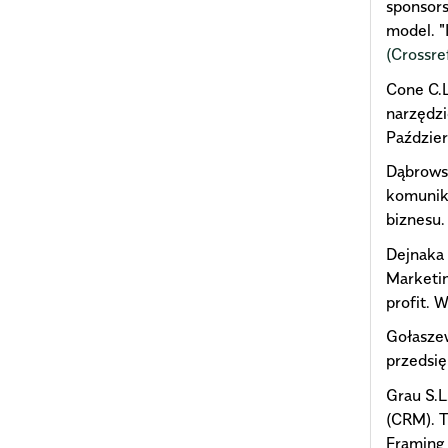
sponsors
model. "
(Crossre
Cone C.L
narzędzi
Paździe
Dąbrowsk
komuniko
biznesu.
Dejnaka 
Marketin
profit.
Gołasze
przedsi
Grau S.L
(CRM). T
Framing 