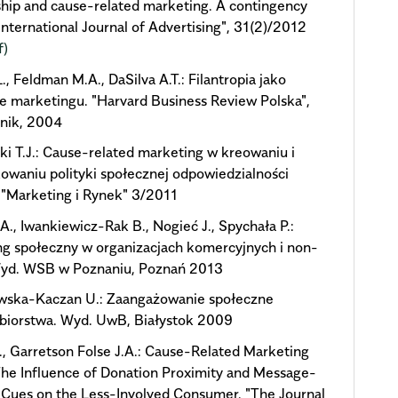
hip and cause-related marketing. A contingency
International Journal of Advertising", 31(2)/2012
f)
., Feldman M.A., DaSilva A.T.: Filantropia jako
e marketingu. "Harvard Business Review Polska",
rnik, 2004
i T.J.: Cause-related marketing w kreowaniu i
waniu polityki społecznej odpowiedzialności
 "Marketing i Rynek" 3/2011
A., Iwankiewicz-Rak B., Nogieć J., Spychała P.:
g społeczny w organizacjach komercyjnych i non-
 Wyd. WSB w Poznaniu, Poznań 2013
wska-Kaczan U.: Zaangażowanie społeczne
ębiorstwa. Wyd. UwB, Białystok 2009
., Garretson Folse J.A.: Cause-Related Marketing
he Influence of Donation Proximity and Message-
Cues on the Less-Involved Consumer. "The Journal