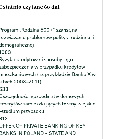
Ostatnio czytane 60 dni
Program „Rodzina 500+” szansą na
rozwiązanie problemów polityki rodzinnej i
demograficznej
1083
Ryzyko kredytowe i sposoby jego
zabezpieczenia w przypadku kredytów
mieszkaniowych (na przykładzie Banku X w
latach 2008–2011)
633
Oszczędności gospodarstw domowych
emerytów zamieszkujących tereny wiejskie
–studium przypadku
613
OFFER OF PRIVATE BANKING OF KEY
BANKS IN POLAND - STATE AND