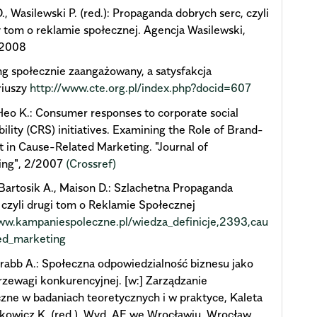
., Wasilewski P. (red.): Propaganda dobrych serc, czyli
 tom o reklamie społecznej. Agencja Wasilewski,
 2008
g społecznie zaangażowany, a satysfakcja
riuszy
http://www.cte.org.pl/index.php?docid=607
Heo K.: Consumer responses to corporate social
bility (CRS) initiatives. Examining the Role of Brand-
t in Cause-Related Marketing. "Journal of
sing", 2/2007
(Crossref)
 Bartosik A., Maison D.: Szlachetna Propaganda
 czyli drugi tom o Reklamie Społecznej
www.kampaniespoleczne.pl/wiedza_definicje,2393,cau
ted_marketing
abb A.: Społeczna odpowiedzialność biznesu jako
rzewagi konkurencyjnej. [w:] Zarządzanie
czne w badaniach teoretycznych i w praktyce, Kaleta
kowicz K. (red.), Wyd. AE we Wrocławiu, Wrocław