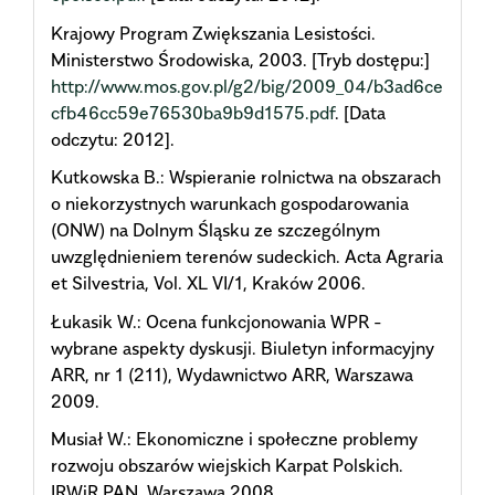
Krajowy Program Zwiększania Lesistości.
Ministerstwo Środowiska, 2003. [Tryb dostępu:]
http://www.mos.gov.pl/g2/big/2009_04/b3ad6ce
cfb46cc59e76530ba9b9d1575.pdf
. [Data
odczytu: 2012].
Kutkowska B.: Wspieranie rolnictwa na obszarach
o niekorzystnych warunkach gospodarowania
(ONW) na Dolnym Śląsku ze szczególnym
uwzględnieniem terenów sudeckich. Acta Agraria
et Silvestria, Vol. XL VI/1, Kraków 2006.
Łukasik W.: Ocena funkcjonowania WPR -
wybrane aspekty dyskusji. Biuletyn informacyjny
ARR, nr 1 (211), Wydawnictwo ARR, Warszawa
2009.
Musiał W.: Ekonomiczne i społeczne problemy
rozwoju obszarów wiejskich Karpat Polskich.
IRWiR PAN, Warszawa 2008.