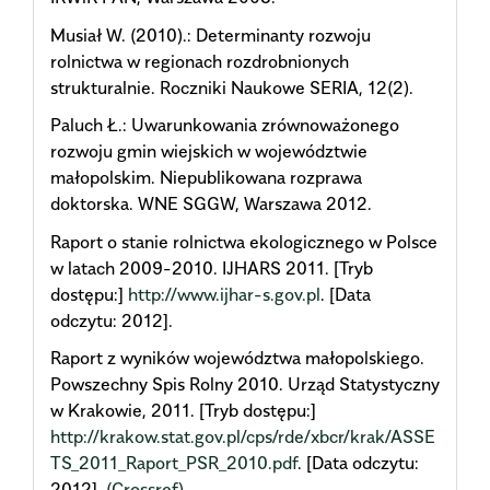
Musiał W. (2010).: Determinanty rozwoju
rolnictwa w regionach rozdrobnionych
strukturalnie. Roczniki Naukowe SERIA, 12(2).
Paluch Ł.: Uwarunkowania zrównoważonego
rozwoju gmin wiejskich w województwie
małopolskim. Niepublikowana rozprawa
doktorska. WNE SGGW, Warszawa 2012.
Raport o stanie rolnictwa ekologicznego w Polsce
w latach 2009-2010. IJHARS 2011. [Tryb
dostępu:]
http://www.ijhar-s.gov.pl
. [Data
odczytu: 2012].
Raport z wyników województwa małopolskiego.
Powszechny Spis Rolny 2010. Urząd Statystyczny
w Krakowie, 2011. [Tryb dostępu:]
http://krakow.stat.gov.pl/cps/rde/xbcr/krak/ASSE
TS_2011_Raport_PSR_2010.pdf
. [Data odczytu:
2012].
(Crossref)