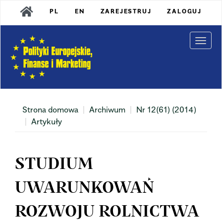
Main
PL
EN
ZAREJESTRUJ
ZALOGUJ
Navigation
Main
Content
Togg
Sidebar
navi
Strona domowa
Archiwum
Nr 12(61) (2014)
Artykuły
STUDIUM
UWARUNKOWAŃ
ROZWOJU ROLNICTWA