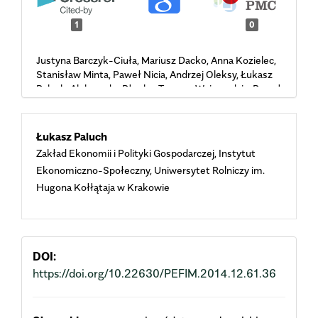
1
0
Justyna Barczyk-Ciuła, Mariusz Dacko, Anna Kozielec,
Stanisław Minta, Paweł Nicia, Andrzej Oleksy, Łukasz
Paluch, Aleksandra Płonka, Tomasz Wojewodzic, Paweł
Zadrożny (2024)
Economic and environmental factors determining
Main
spatial variation in soil liming in Poland.
Economics
Łukasz Paluch
and Environment,
90
(3),
705.
Zakład Ekonomii i Polityki Gospodarczej, Instytut
Article
10.34659/eis.2024.90.3.705
Ekonomiczno-Społeczny, Uniwersytet Rolniczy im.
Hugona Kołłątaja w Krakowie
Content
DOI:
https://doi.org/10.22630/PEFIM.2014.12.61.36