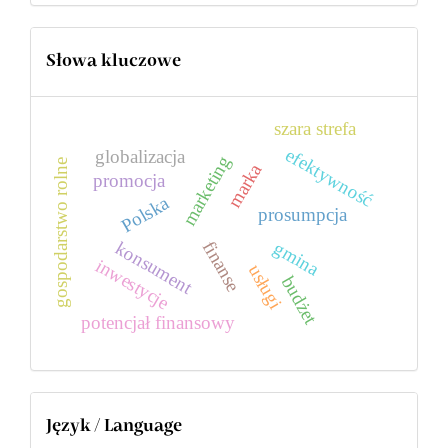
Słowa kluczowe
szara strefa
efektywność
globalizacja
marketing
gospodarstwo rolne
marka
promocja
Polska
prosumpcja
gmina
konsument
finanse
inwestycje
usługi
budżet
potencjał finansowy
Język / Language