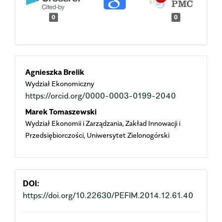
0
0
Main
Agnieszka Brelik
Wydział Ekonomiczny
Article
https://orcid.org/0000-0003-0199-2040
Content
Marek Tomaszewski
Wydział Ekonomii i Zarządzania, Zakład Innowacji i
Przedsiębiorczości, Uniwersytet Zielonogórski
DOI:
https://doi.org/10.22630/PEFIM.2014.12.61.40