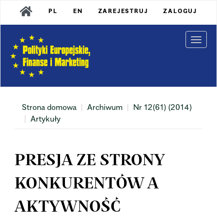
Main
PL
EN
ZAREJESTRUJ
ZALOGUJ
Navigation
Main
Content
Togg
Sidebar
navi
Strona domowa
Archiwum
Nr 12(61) (2014)
Artykuły
PRESJA ZE STRONY
KONKURENTÓW A
AKTYWNOŚĆ