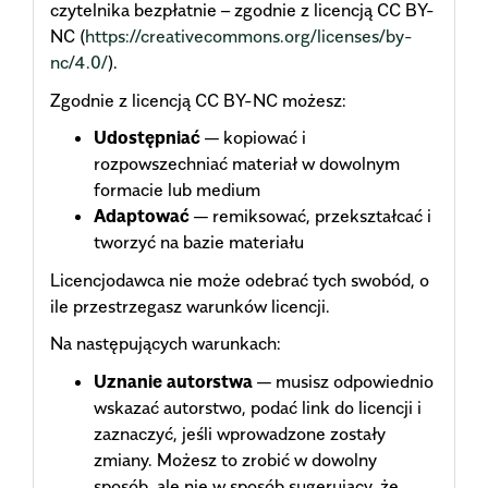
czytelnika bezpłatnie – zgodnie z licencją CC BY-
NC (
https://creativecommons.org/licenses/by-
nc/4.0/
).
Zgodnie z licencją CC BY-NC możesz:
Udostępniać
— kopiować i
rozpowszechniać materiał w dowolnym
formacie lub medium
Adaptować
— remiksować, przekształcać i
tworzyć na bazie materiału
Licencjodawca nie może odebrać tych swobód, o
ile przestrzegasz warunków licencji.
Na następujących warunkach:
Uznanie autorstwa
— musisz odpowiednio
wskazać autorstwo, podać link do licencji i
zaznaczyć, jeśli wprowadzone zostały
zmiany. Możesz to zrobić w dowolny
sposób, ale nie w sposób sugerujący, że