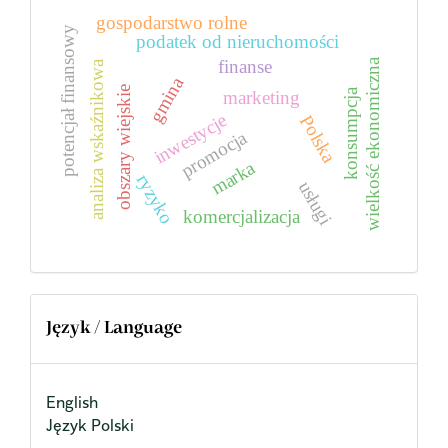
gospodarstwo rolne
potencjał finansowy
podatek od nieruchomości
finanse
wielkość ekonomiczna
analiza wskaźnikowa
gmina
obszary wiejskie
konsumpcja
marketing
inwestycje
Polska
promocja
marka
ryzyko
usługi
komercjalizacja
Język / Language
English
Język Polski