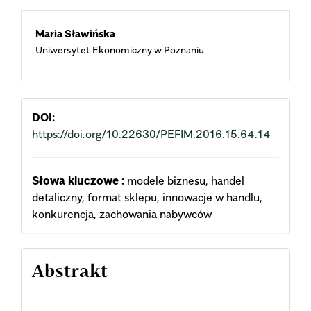
Studies,
7
(3),
73.
10.30525/2256-0742/2021-7-3-73-81
Main
Maria Sławińska
Uniwersytet Ekonomiczny w Poznaniu
Article
Content
DOI:
https://doi.org/10.22630/PEFIM.2016.15.64.14
Słowa kluczowe :
modele biznesu, handel
detaliczny, format sklepu, innowacje w handlu,
konkurencja, zachowania nabywców
Abstrakt