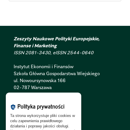
Zeszyty Naukowe Polityki Europejskie,
Finanse i Marketing
ISSN 2081-3430, eISSN 2544-0640
Instytut Ekonomii i Finansów
Szkoła Główna Gospodarstwa Wiejskiego
ul. Nowoursynowska 166
02-787 Warszawa
Polityka Cookies:
PL
|
EN
Polityka prywatności
policy
Polityka Prywatności:
PL
|
EN
Ta strona wykorzystuje pliki cookies w
Polityka RODO:
PL
|
EN
celu zapewnienia prawidłowego
działania i poprawy jakości obsługi.