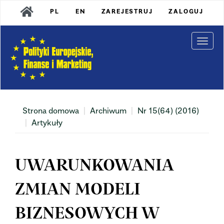
Main
PL
EN
ZAREJESTRUJ
ZALOGUJ
Navigation
Main
Content
Togg
Sidebar
navi
Strona domowa
Archiwum
Nr 15(64) (2016)
Artykuły
UWARUNKOWANIA
ZMIAN MODELI
BIZNESOWYCH W