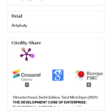
Dział
Artykuły
CitedBy/Share
1
0
Viktoriia Hrosul, Serhii Zubkov, Tatul Mkrtchyan (2021)
THE DEVELOPMENT CORE OF ENTERPRISE:
THEORETICAL ASPECT.
Baltic Journal of Economic