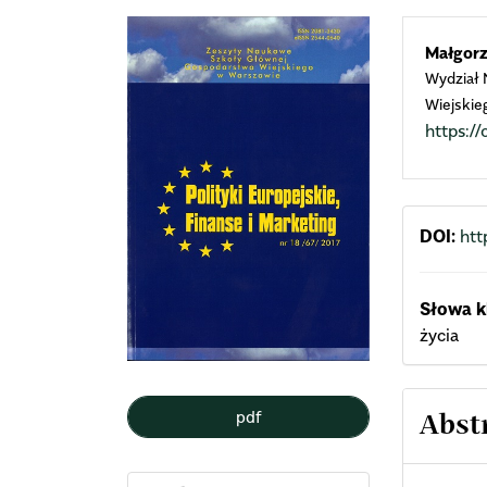
Article
Mai
Małgor
Wydział
Sidebar
Arti
Wiejskie
https:
Cont
DOI:
htt
Słowa k
życia
pdf
Abst