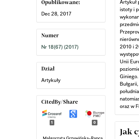
Artykuł
Opublikowane:
istoty i
Dec 28, 2017
wykonana
przedmio
Przepro
Numer
nierówno
2010 i 2
Nr 18(67) (2017)
występo
Unii Eur
poziomie
Dział
Giniego
Artykuły
Bułgarii
południa 
natomias
CitedBy/Share
oraz w Fi
1
0
Arti
Jak 
Małgorzata Grzywińska-Rąpca,