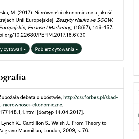
ils
ska, M. (2017). Nierówności ekonomiczne a jakość
krajach Unii Europejskiej.
Zeszyty Naukowe SGGW,
 Europejskie, Finanse I Marketing
, (18(67), 146–157.
doi.org/10.22630/PEFIM.2017.18.67.30
ty cytowań
Pobierz cytowania
ografia
 Zubożała debata o ubóstwie,
http://csr.forbes.pl/skad-
ra-nierownosci-ekonomiczne
,
,177148,1,1.html [dostęp 14.04.2017].
, Lynch K., Cantillion S., Walsh J., From Theory to
Palgrave Macmillan, London, 2009, s. 76.