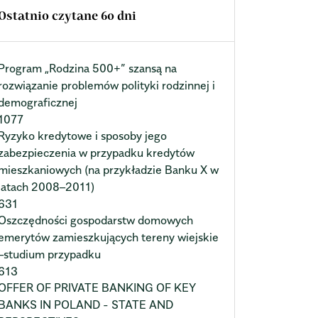
Ostatnio czytane 60 dni
Program „Rodzina 500+” szansą na
rozwiązanie problemów polityki rodzinnej i
demograficznej
1077
Ryzyko kredytowe i sposoby jego
zabezpieczenia w przypadku kredytów
mieszkaniowych (na przykładzie Banku X w
latach 2008–2011)
631
Oszczędności gospodarstw domowych
emerytów zamieszkujących tereny wiejskie
–studium przypadku
613
OFFER OF PRIVATE BANKING OF KEY
BANKS IN POLAND - STATE AND