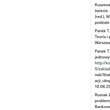
Kuszews
świecie.
(red.), 
podziale
Panek T.
Teoria i
Warszawa
Panek T.
jednowy
http://k
S/zakla
nek/Sta
acji_ub
10.06.20
Rusnak Z
problem
Bankowe