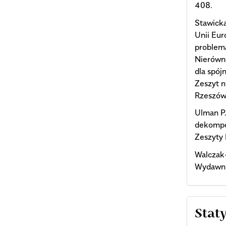
408.
Stawick
Unii Eur
problema
Nierówn
dla spój
Zeszyt 
Rzeszów,
Ulman P.
dekompo
Zeszyty 
Walczak-
Wydawni
Stat