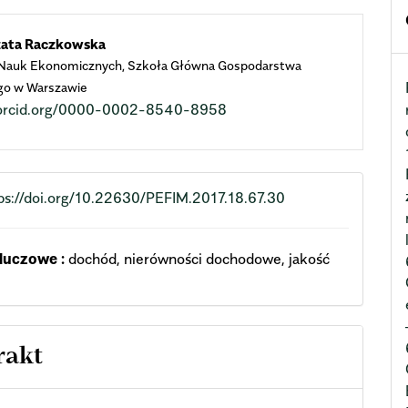
n
zata Raczkowska
 Nauk Ekonomicznych, Szkoła Główna Gospodarstwa
cle
go w Warszawie
//orcid.org/0000-0002-8540-8958
ent
ps://doi.org/10.22630/PEFIM.2017.18.67.30
luczowe :
dochód, nierówności dochodowe, jakość
rakt