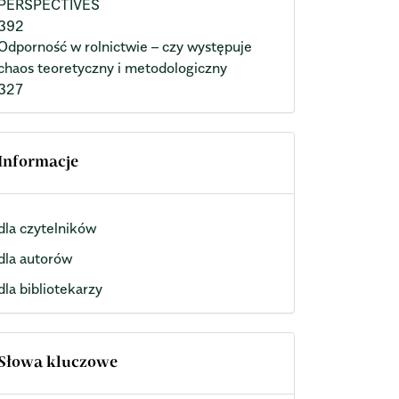
PERSPECTIVES
392
Odporność w rolnictwie – czy występuje
chaos teoretyczny i metodologiczny
327
Informacje
dla czytelników
dla autorów
dla bibliotekarzy
Słowa kluczowe