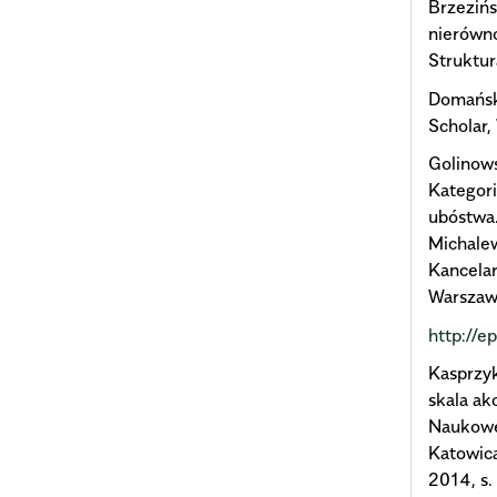
Brzezińs
nierówn
Struktur
Domańsk
Scholar,
Golinows
Kategori
ubóstwa.
Michalew
Kancelar
Warszawa
http://e
Kasprzyk
skala ak
Naukowe
Katowica
2014, s.