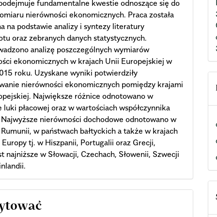
 podejmuje fundamentalne kwestie odnoszące się do
 pomiaru nierówności ekonomicznych. Praca została
 na podstawie analizy i syntezy literatury
tu oraz zebranych danych statystycznych.
wadzono analizę poszczególnych wymiarów
ści ekonomicznych w krajach Unii Europejskiej w
015 roku. Uzyskane wyniki potwierdziły
wanie nierówności ekonomicznych pomiędzy krajami
opejskiej. Największe różnice odnotowano w
 luki płacowej oraz w wartościach współczynnika
. Najwyższe nierówności dochodowe odnotowano w
, Rumunii, w państwach bałtyckich a także w krajach
Europy tj. w Hiszpanii, Portugalii oraz Grecji,
t najniższe w Słowacji, Czechach, Słowenii, Szwecji
nlandii.
cle
cytować