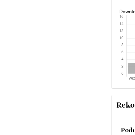
Downlo
Reko
Podo