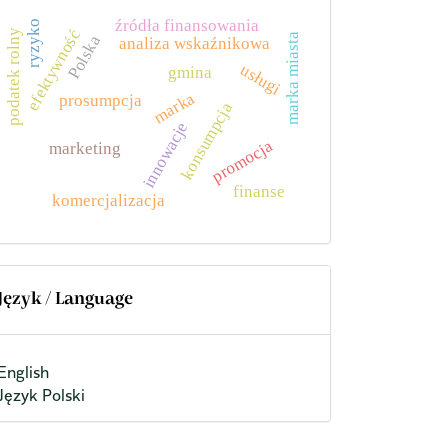
źródła finansowania
ryzyko
efektywność
podatek rolny
marka miasta
Polska
analiza wskaźnikowa
usługi
gmina
marka
prosumpcja
konsumpcja
innowacje
promocja
marketing
finanse
komercjalizacja
Język / Language
English
Język Polski