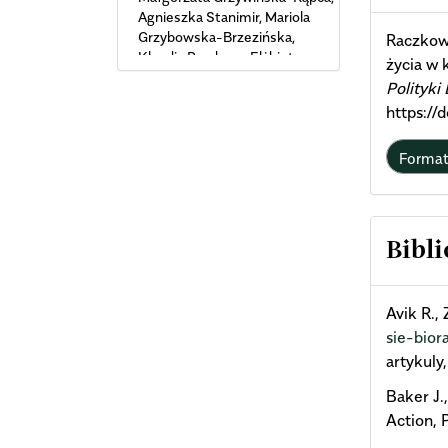
Deta
Agnieszka Stanimir, Mariola
Grzybowska-Brzezińska,
Raczkow
Klaudia Przybysz, Elżbieta
życia w 
Roszko-Wójtowicz (2024)
Polityki
Determinanty decyzji
https://
rynkowych i jakość życia
gospodarstw domowych w
warunkach współczesnej
Forma
gospodarki.
undefined
Bibli
Avik R.,
sie-bio
artykuly
Baker J.
Action, 