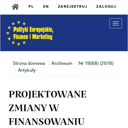
Main
PL
EN
ZAREJESTRUJ
ZALOGUJ
Navigation
Main
Content
Togg
Sidebar
navi
Strona domowa
Archiwum
Nr 19(68) (2018)
Artykuły
PROJEKTOWANE
ZMIANY W
FINANSOWANIU