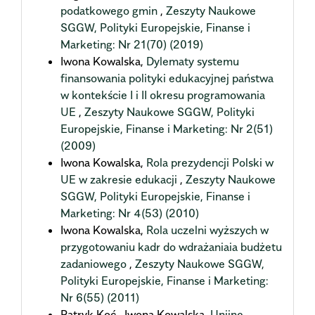
podatkowego gmin
,
Zeszyty Naukowe
SGGW, Polityki Europejskie, Finanse i
Marketing: Nr 21(70) (2019)
Iwona Kowalska,
Dylematy systemu
finansowania polityki edukacyjnej państwa
w kontekście I i II okresu programowania
UE
,
Zeszyty Naukowe SGGW, Polityki
Europejskie, Finanse i Marketing: Nr 2(51)
(2009)
Iwona Kowalska,
Rola prezydencji Polski w
UE w zakresie edukacji
,
Zeszyty Naukowe
SGGW, Polityki Europejskie, Finanse i
Marketing: Nr 4(53) (2010)
Iwona Kowalska,
Rola uczelni wyższych w
przygotowaniu kadr do wdrażaniaia budżetu
zadaniowego
,
Zeszyty Naukowe SGGW,
Polityki Europejskie, Finanse i Marketing:
Nr 6(55) (2011)
Patryk Koć , Iwona Kowalska,
Unijne