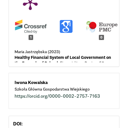
1
0
Maria Jastrzębska (2023)
Healthy Financial System of Local Government on
the Example of Poland.
Financial Law Review,
59.
10.4467/22996834FLR.23.019.19175
Main
Iwona Kowalska
Szkoła Główna Gospodarstwa Wiejskiego
Article
https://orcid.org/0000-0002-2757-7163
Content
DOI: