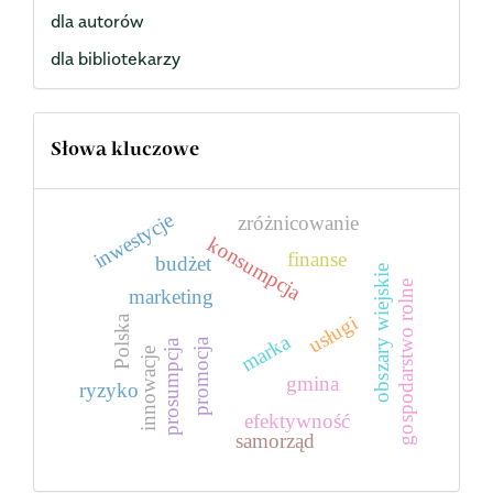
dla autorów
dla bibliotekarzy
Słowa kluczowe
inwestycje
zróżnicowanie
konsumpcja
finanse
budżet
obszary wiejskie
gospodarstwo rolne
marketing
usługi
Polska
marka
promocja
prosumpcja
innowacje
gmina
ryzyko
efektywność
samorząd