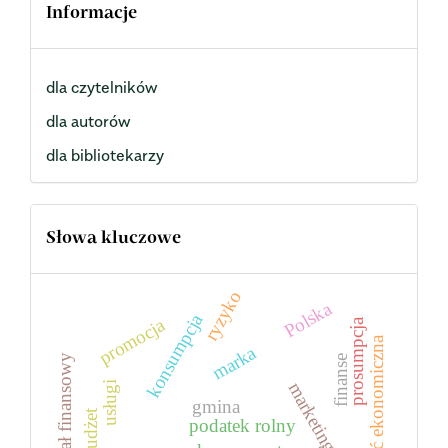
Informacje
dla czytelników
dla autorów
dla bibliotekarzy
Słowa kluczowe
ryzyko
Polska
konsumpcja
promocja
prosumpcja
wielkość ekonomiczna
marka
potencjał finansowy
finanse
marketing
usługi
gmina
budżet
podatek rolny