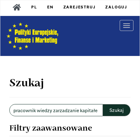
Main
PL
EN
ZAREJESTRUJ
ZALOGUJ
Navigation
Main
Content
Togg
Sidebar
navi
Szukaj
Wyszukaj
w
artykułach
Filtry zaawansowane