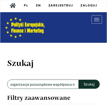
Main
PL
EN
ZAREJESTRUJ
ZALOGUJ
Navigation
Main
Content
Togg
Sidebar
navi
Szukaj
Wyszukaj
w
artykułach
Filtry zaawansowane