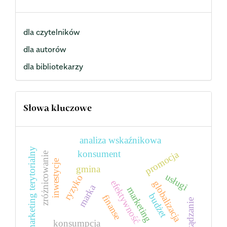
dla czytelników
dla autorów
dla bibliotekarzy
Słowa kluczowe
analiza wskaźnikowa
marketing terytorialny
konsument
promocja
zróżnicowanie
inwestycje
gmina
usługi
ryzyko
efektywność
globalizacja
marka
marketing
budżet
finanse
zarządzanie
konsumpcja