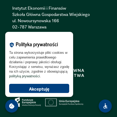
Instytut Ekonomii i Finansów
Szkoła Główna Gospodarstwa Wiejskiego
ul. Nowoursynowska 166
02-787 Warszawa
Polityka Cookies:
PL
|
EN
Polityka prywatności
policy
Polityka Prywatności:
PL
|
EN
Ta strona wykorzystuje pliki cookies w
Polityka RODO:
PL
|
EN
celu zapewnienia prawidłowego
działania i poprawy jakości obsługi.
Korzystając z serwisu, wyrażasz zgodę
na ich użycie, zgodnie z obowiązującą
polityką prywatności
.
Akceptuję
cookie
accessible