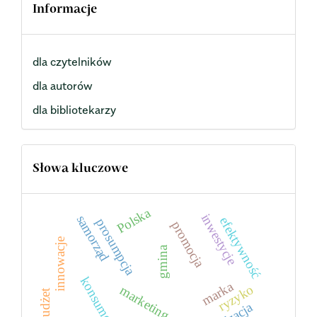
Informacje
dla czytelników
dla autorów
dla bibliotekarzy
Słowa kluczowe
Polska
inwestycje
samorząd
efektywność
prosumpcja
promocja
innowacje
gmina
konsument
marka
ryzyko
marketing
budżet