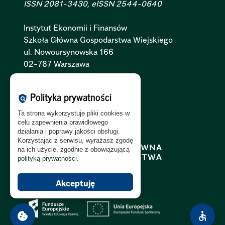
ISSN 2081-3430, eISSN 2544-0640
Instytut Ekonomii i Finansów
Szkoła Główna Gospodarstwa Wiejskiego
ul. Nowoursynowska 166
02-787 Warszawa
Polityka Cookies:
PL
|
EN
Polityka prywatności
policy
Polityka Prywatności:
PL
|
EN
Ta strona wykorzystuje pliki cookies w
Polityka RODO:
PL
|
EN
celu zapewnienia prawidłowego
działania i poprawy jakości obsługi.
Korzystając z serwisu, wyrażasz zgodę
na ich użycie, zgodnie z obowiązującą
polityką prywatności
.
Akceptuję
cookie
accessible