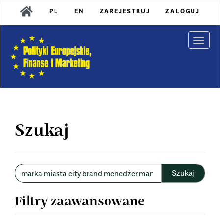
Main
PL
EN
ZAREJESTRUJ
ZALOGUJ
Navigation
Main
Content
Togg
Sidebar
navi
Szukaj
Wyszukaj
w
artykułach
Filtry zaawansowane