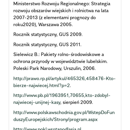
Ministerstwo Rozwoju Regionalnego: Strategia
rozwoju obszarów wiejskich i rolnictwa na lata
2007-2013 (z elementami prognozy do
roku2020), Warszawa 2005.
Rocznik statystyczny, GUS 2009.
Rocznik statystyczny, GUS 2011.
Sielewicz B.: Pakiety rolno-środowiskowe a
ochrona przyrody w województwie lubelskim.
Poleski Park Narodowy, Urszulin, 2006.
http://prawo.rp.pl/artykul/465326,458476-Kto-
bierze-najwiecej.html?p=2
.
http://www.pb.pl/1963951,70655,kto-zdobyl-
najwiecej-unijnej-kasy
, sierpień 2009.
http://www.polskawschodnia.gov.pl/WstepDoFun
duszyEuropejskich/Strony/program.aspx
http://www.pokl.wrotapodlasia.pl