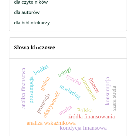
dla czytelników
dla autorów
dla bibliotekarzy
Słowa kluczowe
budżet
usługi
analiza finansowa
ryzyko
gmina
konsument
prosumpcja
finanse
konsumpcja
marketing
szara strefa
efektywność
promocja
marka
Polska
źródła finansowania
analiza wskaźnikowa
kondycja finansowa