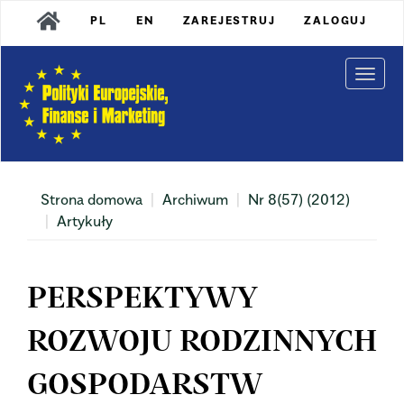
Main
PL
EN
ZAREJESTRUJ
ZALOGUJ
Navigation
Main
Content
Togg
Sidebar
navi
Strona domowa
Archiwum
Nr 8(57) (2012)
Artykuły
PERSPEKTYWY
ROZWOJU RODZINNYCH
GOSPODARSTW