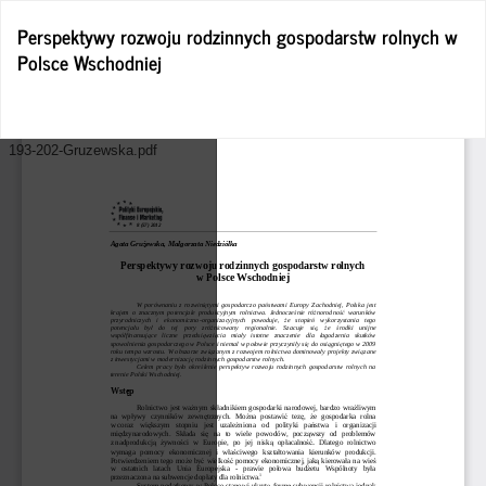
Wróć
Perspektywy rozwoju rodzinnych gospodarstw rolnych w
do
Polsce Wschodniej
szczegółów
artykułu
Po
Po
P