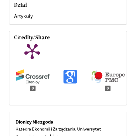
Dział
Artykuły
CitedBy/Share
0
0
Main
Dionizy Niezgoda
Katedra Ekonomii i Zarządzania, Uniwersytet
Article