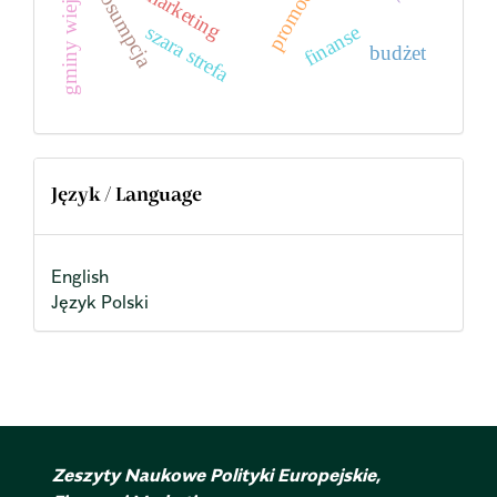
gminy wiejskie
promocja
prosumpcja
marketing
finanse
szara strefa
budżet
Język / Language
English
Język Polski
Zeszyty Naukowe Polityki Europejskie,