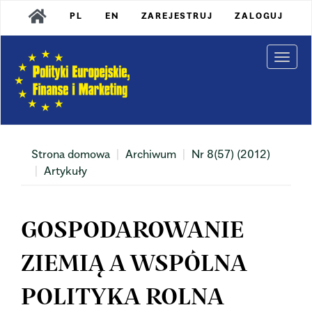
Main
PL
EN
ZAREJESTRUJ
ZALOGUJ
Navigation
Main
Content
Togg
Sidebar
navi
Strona domowa
Archiwum
Nr 8(57) (2012)
Artykuły
GOSPODAROWANIE
ZIEMIĄ A WSPÓLNA
POLITYKA ROLNA