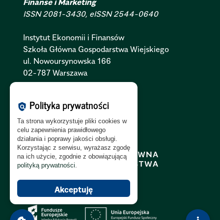
Finanse i Marketing
ISSN 2081-3430, eISSN 2544-0640
Instytut Ekonomii i Finansów
Szkoła Główna Gospodarstwa Wiejskiego
ul. Nowoursynowska 166
02-787 Warszawa
Polityka Cookies:
PL
|
EN
Polityka prywatności
policy
Polityka Prywatności:
PL
|
EN
Ta strona wykorzystuje pliki cookies w
Polityka RODO:
PL
|
EN
celu zapewnienia prawidłowego
działania i poprawy jakości obsługi.
Korzystając z serwisu, wyrażasz zgodę
na ich użycie, zgodnie z obowiązującą
polityką prywatności
.
Akceptuję