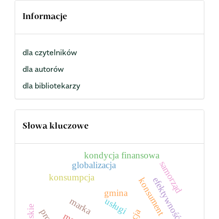
Informacje
dla czytelników
dla autorów
dla bibliotekarzy
Słowa kluczowe
kondycja finansowa
samorząd
globalizacja
konsumpcja
efektywność
konsument
gmina
marka
usługi