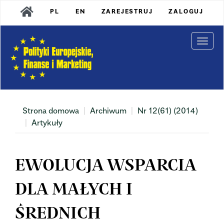
Main
PL
EN
ZAREJESTRUJ
ZALOGUJ
Navigation
Main
Content
Togg
Sidebar
navi
Strona domowa
Archiwum
Nr 12(61) (2014)
Artykuły
EWOLUCJA WSPARCIA
DLA MAŁYCH I
ŚREDNICH