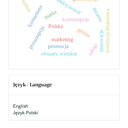
efektywność
budżet
konsument
finanse
marka
kondycja finansowa
konsumpcja
Polska
prosumpcja
gmina
innowacje
marketing
usługi
promocja
obszary wiejskie
Język / Language
English
Język Polski