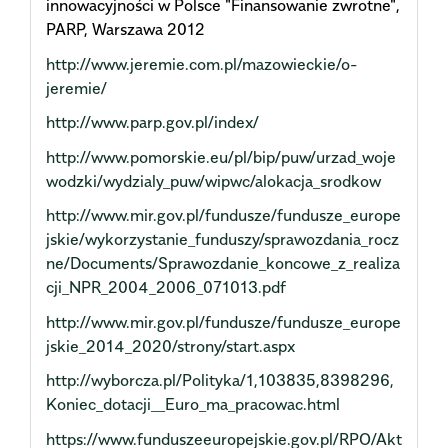
innowacyjności w Polsce "Finansowanie zwrotne",
PARP, Warszawa 2012
http://www.jeremie.com.pl/mazowieckie/o-
jeremie/
http://www.parp.gov.pl/index/
http://www.pomorskie.eu/pl/bip/puw/urzad_woje
wodzki/wydzialy_puw/wipwc/alokacja_srodkow
http://www.mir.gov.pl/fundusze/fundusze_europe
jskie/wykorzystanie_funduszy/sprawozdania_rocz
ne/Documents/Sprawozdanie_koncowe_z_realiza
cji_NPR_2004_2006_071013.pdf
http://www.mir.gov.pl/fundusze/fundusze_europe
jskie_2014_2020/strony/start.aspx
http://wyborcza.pl/Polityka/1,103835,8398296,
Koniec_dotacji__Euro_ma_pracowac.html
https://www.funduszeeuropejskie.gov.pl/RPO/Akt