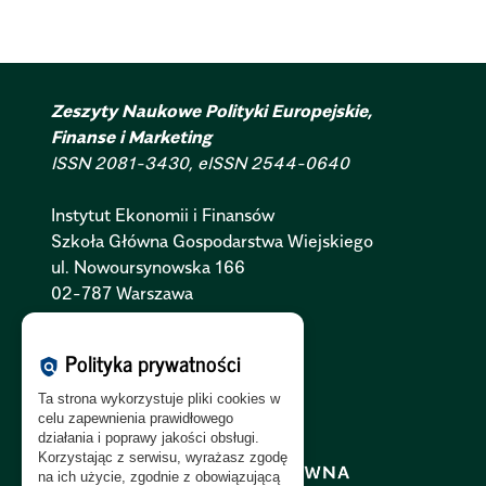
Zeszyty Naukowe Polityki Europejskie,
Finanse i Marketing
ISSN 2081-3430, eISSN 2544-0640
Instytut Ekonomii i Finansów
Szkoła Główna Gospodarstwa Wiejskiego
ul. Nowoursynowska 166
02-787 Warszawa
Polityka Cookies:
PL
|
EN
Polityka prywatności
policy
Polityka Prywatności:
PL
|
EN
Ta strona wykorzystuje pliki cookies w
Polityka RODO:
PL
|
EN
celu zapewnienia prawidłowego
działania i poprawy jakości obsługi.
Korzystając z serwisu, wyrażasz zgodę
na ich użycie, zgodnie z obowiązującą