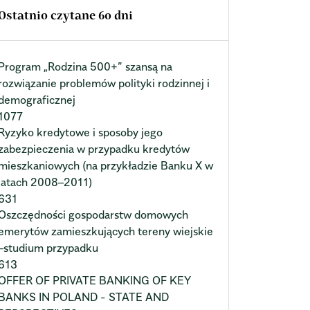
Ostatnio czytane 60 dni
Program „Rodzina 500+” szansą na
rozwiązanie problemów polityki rodzinnej i
demograficznej
1077
Ryzyko kredytowe i sposoby jego
zabezpieczenia w przypadku kredytów
mieszkaniowych (na przykładzie Banku X w
latach 2008–2011)
631
Oszczędności gospodarstw domowych
emerytów zamieszkujących tereny wiejskie
–studium przypadku
613
OFFER OF PRIVATE BANKING OF KEY
BANKS IN POLAND - STATE AND