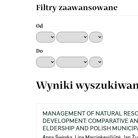
artykułach
Filtry zaawansowane
Od
Do
Wyniki wyszukiwan
MANAGEMENT OF NATURAL RESO
DEVELOPMENT: COMPARATIVE ANA
ELDERSHIP AND POLISH MUNICIP
Anna Świrska, Lina Marcinkevičiūtė, Jan Ž