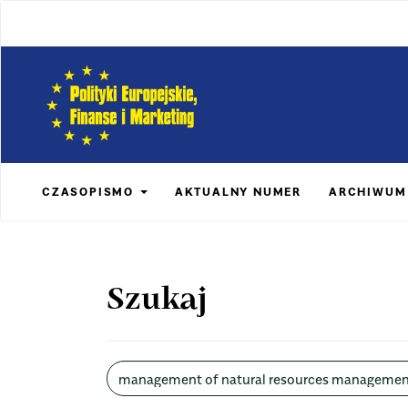
Main
Navigation
Main
Content
Sidebar
CZASOPISMO
AKTUALNY NUMER
ARCHIWUM
Szukaj
Wyszukaj
w