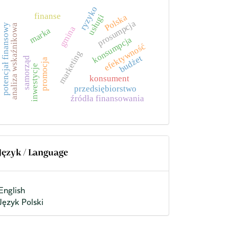
ryzyko
finanse
Polska
usługi
prosumpcja
potencjał finansowy
analiza wskaźnikowa
gmina
marka
konsumpcja
efektywność
marketing
budżet
samorząd
promocja
inwestycje
konsument
przedsiębiorstwo
źródła finansowania
Język / Language
English
Język Polski