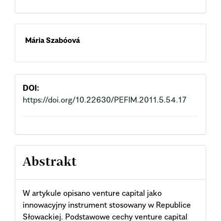
Main
Mária Szabóová
Article
Content
DOI:
https://doi.org/10.22630/PEFIM.2011.5.54.17
Abstrakt
W artykule opisano venture capital jako
innowacyjny instrument stosowany w Republice
Słowackiej. Podstawowe cechy venture capital