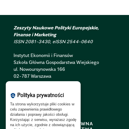
Zeszyty Naukowe Polityki Europejskie,
Finanse i Marketing
ISSN 2081-3430, eISSN 2544-0640
Instytut Ekonomii i Finansów
Szkoła Główna Gospodarstwa Wiejskiego
ul. Nowoursynowska 166
02-787 Warszawa
Polityka Cookies:
PL
|
EN
Polityka prywatności
policy
Polityka Prywatności:
PL
|
EN
Ta strona wykorzystuje pliki cookies w
Polityka RODO:
PL
|
EN
celu zapewnienia prawidłowego
działania i poprawy jakości obsługi.
Korzystając z serwisu, wyrażasz zgodę
na ich użycie, zgodnie z obowiązującą