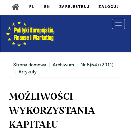
Main
PL
EN
ZAREJESTRUJ
ZALOGUJ
Navigation
Main
Content
Togg
Sidebar
navi
Strona domowa
Archiwum
Nr 5(54) (2011)
Artykuły
MOŻLIWOŚCI
WYKORZYSTANIA
KAPITAŁU