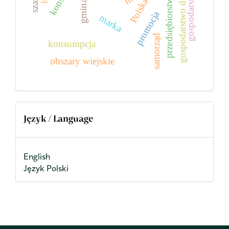
gospodarstwo rolne
gospodarstwo domowe
przedsiębiorstwo
Polska
gmina
promocja
marka
samorząd
konsumpcja
obszary wiejskie
Język / Language
English
Język Polski