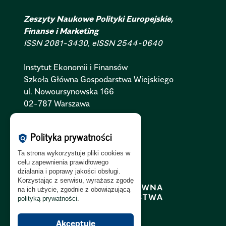
Zeszyty Naukowe Polityki Europejskie,
Finanse i Marketing
ISSN 2081-3430, eISSN 2544-0640
Instytut Ekonomii i Finansów
Szkoła Główna Gospodarstwa Wiejskiego
ul. Nowoursynowska 166
02-787 Warszawa
Polityka Cookies:
PL
|
EN
Polityka prywatności
policy
Polityka Prywatności:
PL
|
EN
Ta strona wykorzystuje pliki cookies w
Polityka RODO:
PL
|
EN
celu zapewnienia prawidłowego
działania i poprawy jakości obsługi.
Korzystając z serwisu, wyrażasz zgodę
na ich użycie, zgodnie z obowiązującą
polityką prywatności
.
Akceptuję