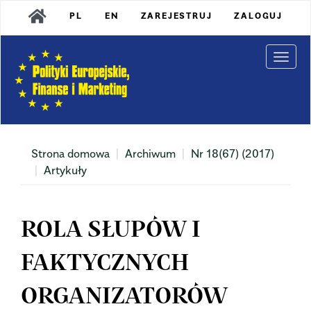
Main
PL
EN
ZAREJESTRUJ
ZALOGUJ
Navigation
Main
Content
Togg
Sidebar
navi
Strona domowa
Archiwum
Nr 18(67) (2017)
Artykuły
ROLA SŁUPÓW I
FAKTYCZNYCH
ORGANIZATORÓW