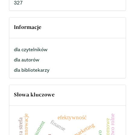
327
Informacje
dla czytelników
dla autorów
dla bibliotekarzy
Słowa kluczowe
innowacje
efektywność
szara strefa
finanse
konsument
marketing