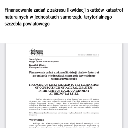
Wróć
Finansowanie zadań z zakresu likwidacji skutków katastrof
do
naturalnych w jednostkach samorządu terytorialnego
szczegółów
szczebla powiatowego
artykułu
Po
Po
P