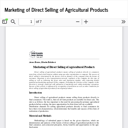
Wróć
Po
Marketing of Direct Selling of Agricultural Products
Po
do
P
szczegółów
artykułu