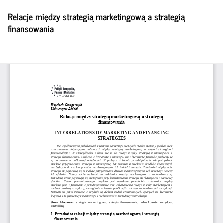
Wróć
Relacje między strategią marketingową a strategią
do
finansowania
szczegółów
artykułu
Po
Po
P