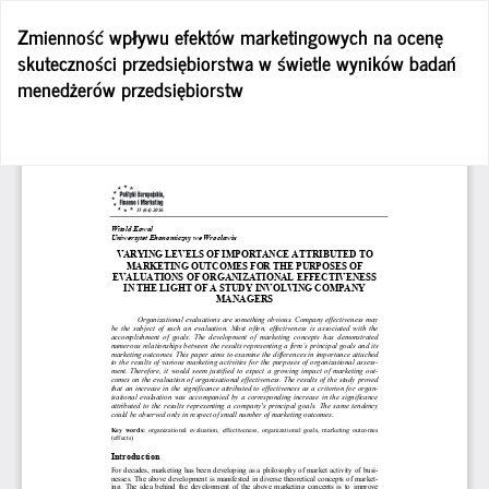
Wróć
Zmienność wpływu efektów marketingowych na ocenę
do
skuteczności przedsiębiorstwa w świetle wyników badań
szczegółów
menedżerów przedsiębiorstw
artykułu
Po
Po
P