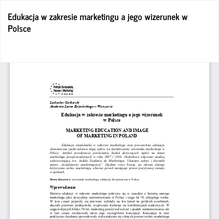
Wróć
Edukacja w zakresie marketingu a jego wizerunek w
do
Polsce
szczegółów
artykułu
Po
Po
P