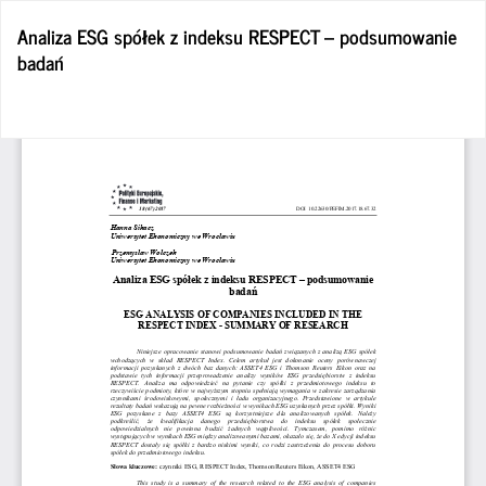
Wróć
Analiza ESG spółek z indeksu RESPECT – podsumowanie
do
badań
szczegółów
artykułu
Po
Po
P