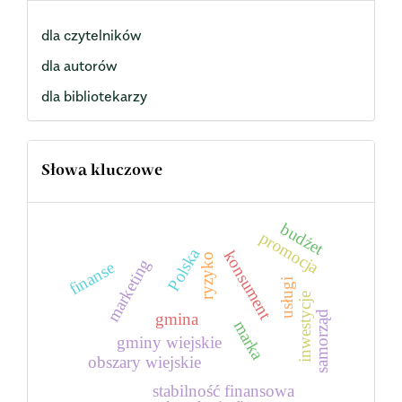
dla czytelników
dla autorów
dla bibliotekarzy
Słowa kluczowe
budżet
promocja
Polska
konsument
ryzyko
marketing
finanse
usługi
inwestycje
samorząd
gmina
marka
gminy wiejskie
obszary wiejskie
stabilność finansowa