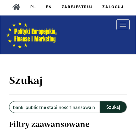
Main
PL
EN
ZAREJESTRUJ
ZALOGUJ
Navigation
Main
Content
Togg
Sidebar
navi
Szukaj
Wyszukaj
w
artykułach
Filtry zaawansowane