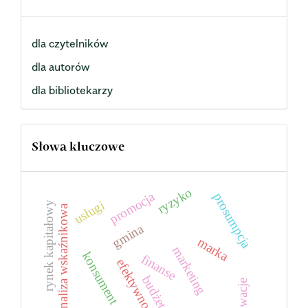
dla czytelników
dla autorów
dla bibliotekarzy
Słowa kluczowe
ryzyko
promocja
prosumpcja
usługi
rynek kapitałowy
analiza wskaźnikowa
gmina
marka
marketing
konsument
finanse
efektywność
budżet
innowacje