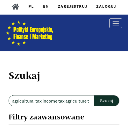
Main
PL
EN
ZAREJESTRUJ
ZALOGUJ
Navigation
Main
Content
Togg
Sidebar
navi
Szukaj
Wyszukaj
w
artykułach
Filtry zaawansowane