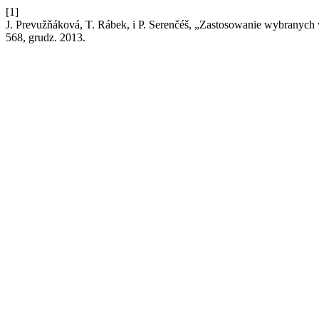
[1]
J. Prevužňáková, T. Rábek, i P. Serenčéš, „Zastosowanie wybranyc
568, grudz. 2013.