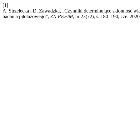
[1]
A. Strzelecka i D. Zawadzka, „Czynniki determinujące skłonność 
badania pilotażowego”,
ZN PEFIM
, nr 23(72), s. 180–190, cze. 2020