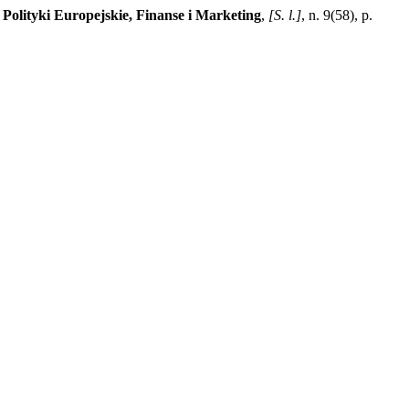
lityki Europejskie, Finanse i Marketing
,
[S. l.]
, n. 9(58), p.