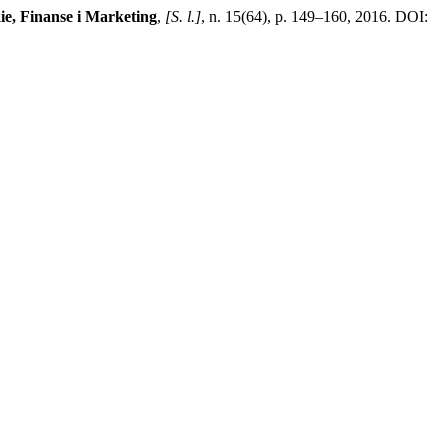
e, Finanse i Marketing
,
[S. l.]
, n. 15(64), p. 149–160, 2016. DOI: