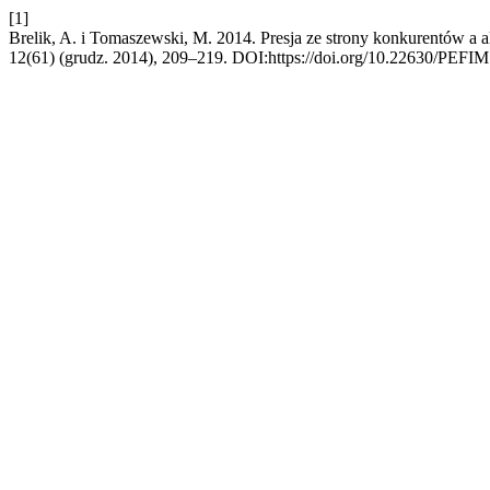
[1]
Brelik, A. i Tomaszewski, M. 2014. Presja ze strony konkurentów a
12(61) (grudz. 2014), 209–219. DOI:https://doi.org/10.22630/PEFIM