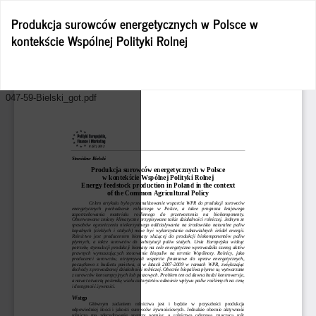
Wróć
Produkcja surowców energetycznych w Polsce w
do
kontekście Wspólnej Polityki Rolnej
szczegółów
artykułu
Po
Po
P