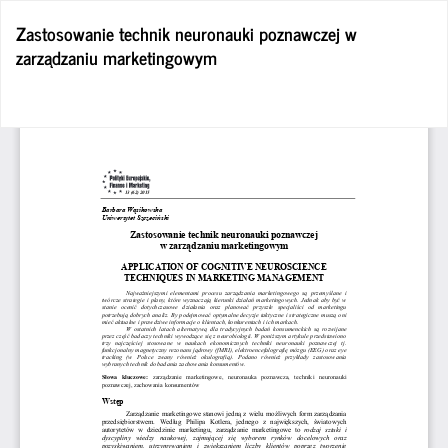
Wróć
Zastosowanie technik neuronauki poznawczej w
do
zarządzaniu marketingowym
szczegółów
artykułu
Po
Po
P